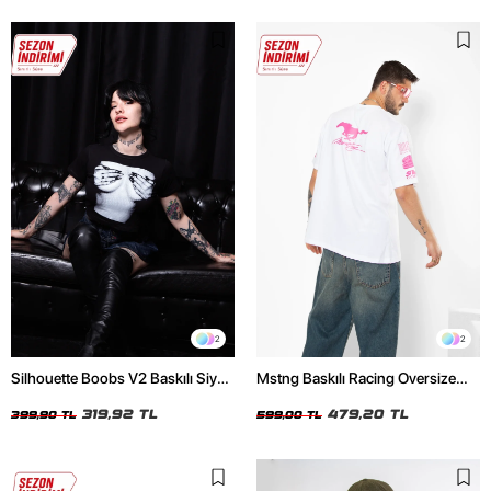
2
2
Silhouette Boobs V2 Baskılı Siyah
Mstng Baskılı Racing Oversize
Crop Top
Unisex Beyaz Tshirt
319,92 TL
479,20 TL
399,90 TL
599,00 TL