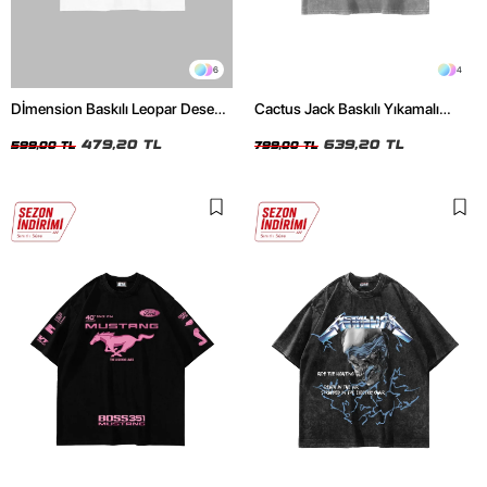
6
4
Dİmension Baskılı Leopar Desenli
Cactus Jack Baskılı Yıkamalı
24/1 Oversize Unisex Beyaz
Beyaz Unisex Oversize Tshirt
Tshirt
479,20 TL
639,20 TL
599,00 TL
799,00 TL