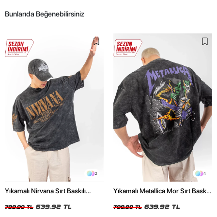
Bunlarıda Beğenebilirsiniz
2
4
Yıkamalı Nirvana Sırt Baskılı
Yıkamalı Metallica Mor Sırt Baskılı
Unisex Oversize Tshirt
Siyah Unisex Oversize Tshirt
639,92 TL
639,92 TL
799,90 TL
799,90 TL