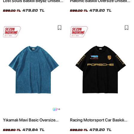
Lost Souls Baskılı Beyaz Unisex
Platonic Baskılı Oversize Unisex
Oversize Tshirt
Siyah Tshirt
479,20 TL
479,20 TL
599,00 TL
599,00 TL
14
Yıkamalı Mavi Basic Oversize
Racing Motorsport Car Baskılı
Unisex Tshirt
Oversize Unisex Siyah Tshirt
479,84 TL
479,20 TL
599,80 TL
599,00 TL