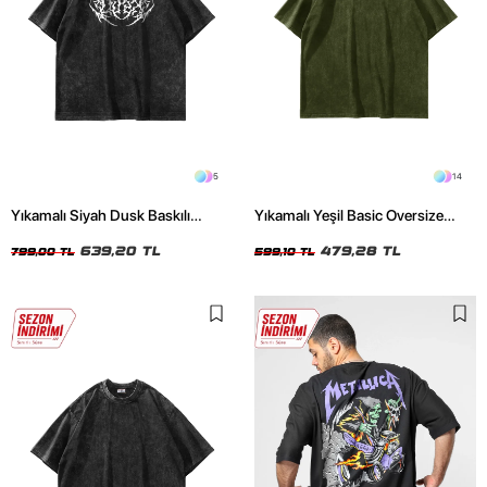
5
14
Yıkamalı Siyah Dusk Baskılı
Yıkamalı Yeşil Basic Oversize
Oversize Unisex Tshirt
Unisex Tshirt
639,20 TL
479,28 TL
799,00 TL
599,10 TL