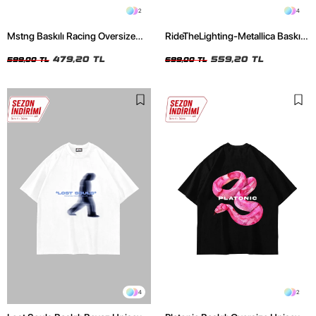
2
4
Mstng Baskılı Racing Oversize
RideTheLighting-Metallica Baskılı
Unisex Siyah Tshirt
Oversize Yıkamalı Siyah Unisex
479,20 TL
Tshirt
559,20 TL
599,00 TL
699,00 TL
4
2