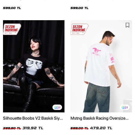
Oversize Unisex Siyah Tshirt
Oversize Unisex Beyaz Tshirt
599,00 TL
599,00 TL
2
2
Silhouette Boobs V2 Baskılı Siyah
Mstng Baskılı Racing Oversize
Crop Top
Unisex Beyaz Tshirt
319,92 TL
479,20 TL
399,90 TL
599,00 TL