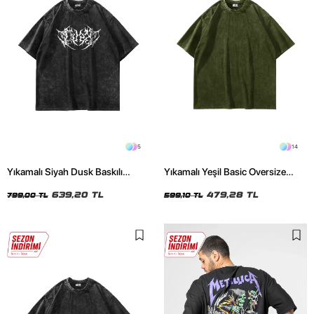
5
14
Yıkamalı Siyah Dusk Baskılı
Yıkamalı Yeşil Basic Oversize
Oversize Unisex Tshirt
Unisex Tshirt
639,20 TL
479,28 TL
799,00 TL
599,10 TL