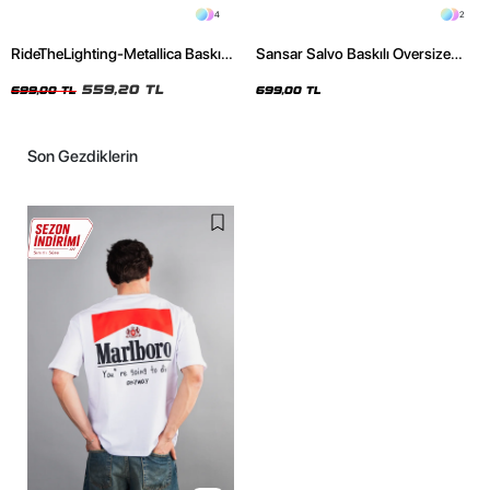
4
2
RideTheLighting-Metallica Baskılı
Sansar Salvo Baskılı Oversize
Oversize Yıkamalı Siyah Unisex
Unisex Siyah Tshirt
Tshirt
559,20 TL
699,00 TL
699,00 TL
Son Gezdiklerin