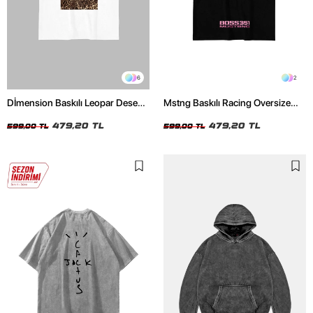
6
2
Dİmension Baskılı Leopar Desenli
Mstng Baskılı Racing Oversize
24/1 Oversize Unisex Beyaz
Unisex Siyah Tshirt
Tshirt
479,20 TL
479,20 TL
599,00 TL
599,00 TL