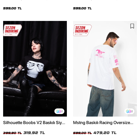
Oversize Unisex Siyah Tshirt
Oversize Unisex Beyaz Tshirt
599,00 TL
599,00 TL
2
2
Silhouette Boobs V2 Baskılı Siyah
Mstng Baskılı Racing Oversize
Crop Top
Unisex Beyaz Tshirt
319,92 TL
479,20 TL
399,90 TL
599,00 TL