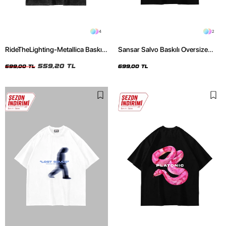
4
2
RideTheLighting-Metallica Baskılı
Sansar Salvo Baskılı Oversize
Oversize Yıkamalı Siyah Unisex
Unisex Siyah Tshirt
Tshirt
559,20 TL
699,00 TL
699,00 TL