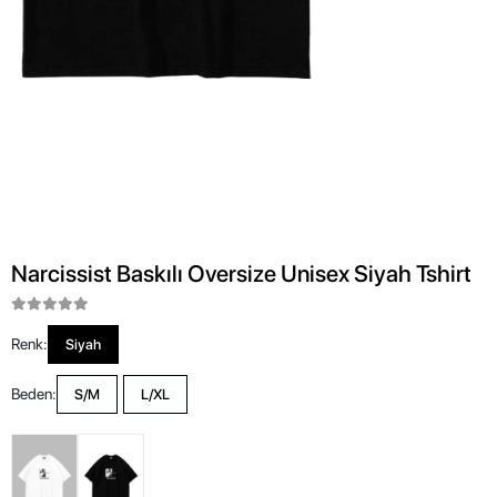
Narcissist Baskılı Oversize Unisex Siyah Tshirt
Renk:
Siyah
Beden:
S/M
L/XL