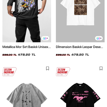
4
6
Metallica Mor Sırt Baskılı Unisex
Dİmension Baskılı Leopar Desenli
Oversize Siyah Tshirt
24/1 Oversize Unisex Beyaz
479,20 TL
Tshirt
479,20 TL
599,00 TL
599,00 TL