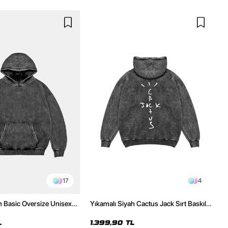
17
4
h Basic Oversize Unisex
Yıkamalı Siyah Cactus Jack Sırt Baskılı
Oversize Unisex Hoodie
L
1.399,90 TL