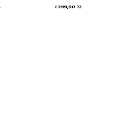
üşonlu Hoodie
Unisex Hoodie
L
1.399,90 TL