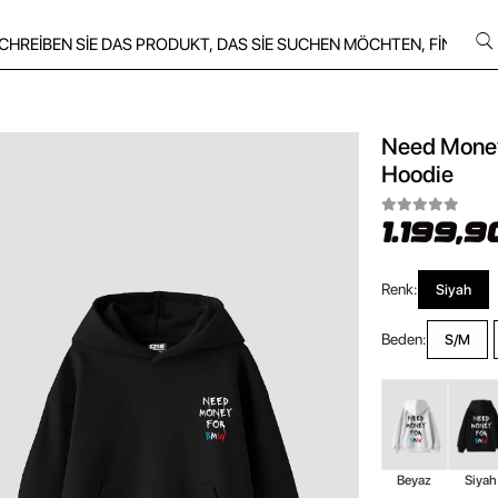
Need Money
Hoodie
1.199,9
Renk:
Siyah
Beden:
S/M
Beyaz
Siyah