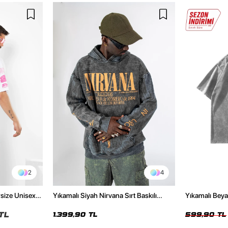
2
4
rsize Unisex
Yıkamalı Siyah Nirvana Sırt Baskılı
Yıkamalı Beya
Unisex Oversize Hoodie
Tshirt
TL
1.399,90 TL
599,90 TL