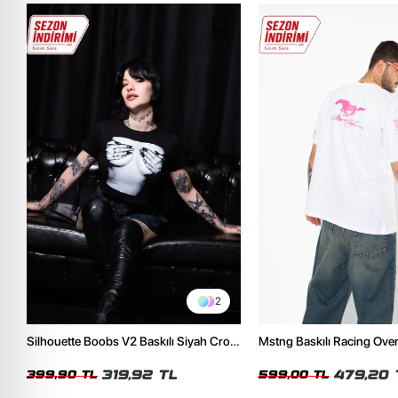
2
Silhouette Boobs V2 Baskılı Siyah Crop
Mstng Baskılı Racing Ove
Top
Beyaz Tshirt
319,92 TL
479,20 
399,90 TL
599,00 TL