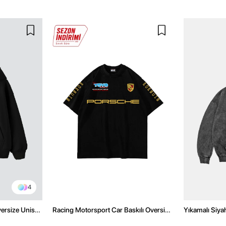
4
versize Unisex
Racing Motorsport Car Baskılı Oversize
Yıkamalı Siya
Unisex Siyah Tshirt
Unisex Hoodi