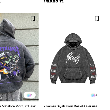
L
1.199,90 TL
9
4
 Metallica Mor Sırt Baskılı
Yıkamalı Siyah Korn Baskılı Oversize