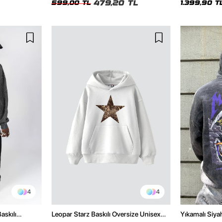
479,20 TL
599,00 TL
1.399,90 T
4
4
askılı
Leopar Starz Baskılı Oversize Unisex
Yıkamalı Siyah