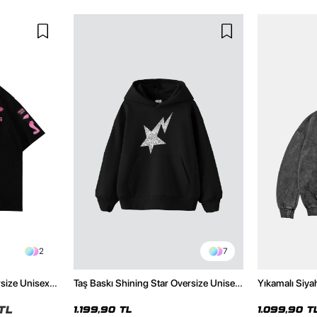
2
7
rsize Unisex
Taş Baskı Shining Star Oversize Unisex
Yıkamalı Siya
Premium Siyah Hoodie
Hoodie
TL
1.199,90 TL
1.099,90 T