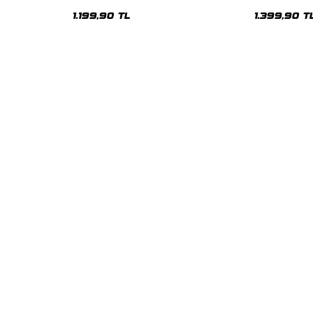
lu Hoodie
Premium Beyaz Hoodie
Oversize Kap
1.199,90 TL
1.399,90 T