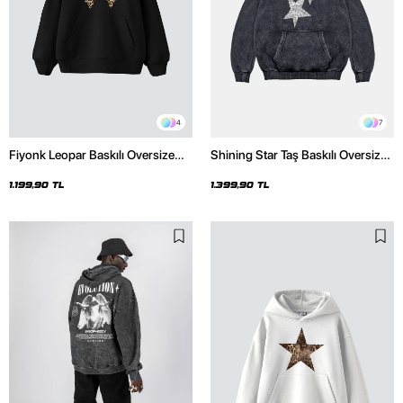
4
7
Fiyonk Leopar Baskılı Oversize
Shining Star Taş Baskılı Oversize
Unisex Premium Siyah Hoodie
Unisex Premium Yıkamalı Siyah
Hoodie
1.199,90 TL
1.399,90 TL