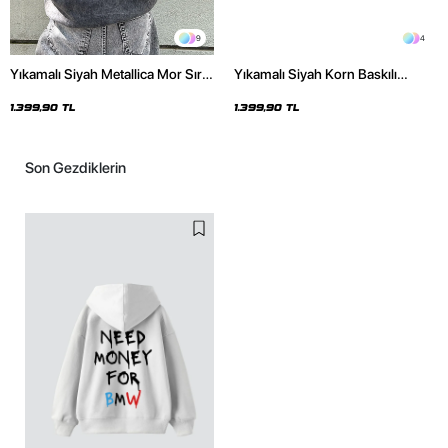
9
4
Yıkamalı Siyah Metallica Mor Sırt
Yıkamalı Siyah Korn Baskılı
Baskılı Oversize Kapüşonlu
Oversize Unisex Hoodie
Hoodie
1.399,90 TL
1.399,90 TL
Son Gezdiklerin