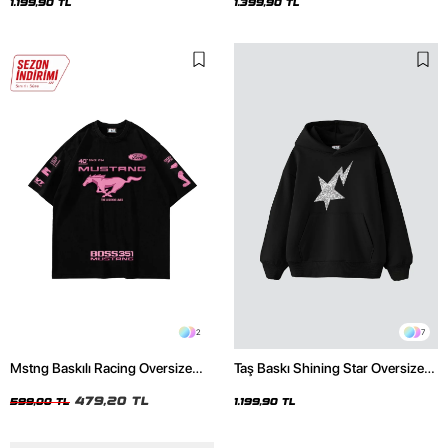
Hoodie
1.199,90 TL
1.399,90 TL
2
7
Mstng Baskılı Racing Oversize
Taş Baskı Shining Star Oversize
Unisex Siyah Tshirt
Unisex Premium Siyah Hoodie
479,20 TL
599,00 TL
1.199,90 TL