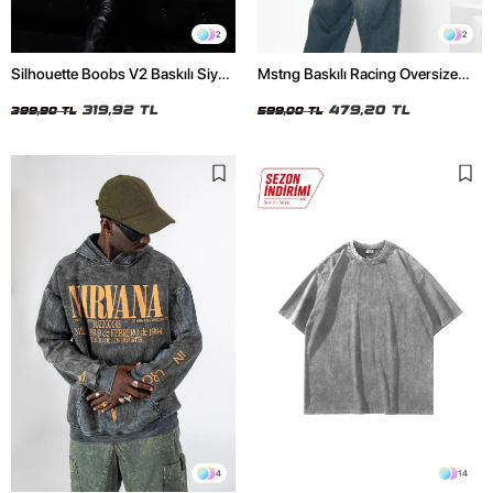
2
2
Silhouette Boobs V2 Baskılı Siyah
Mstng Baskılı Racing Oversize
Crop Top
Unisex Beyaz Tshirt
319,92 TL
479,20 TL
399,90 TL
599,00 TL
4
14