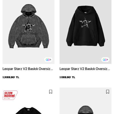
4
4
Leopar Starz V2 Baskılı Oversize
Leopar Starz V2 Baskılı Oversize
Unisex Premium Yıkamalı Siyah
Unisex Premium Siyah Hoodie
Hoodie
1.399,90 TL
1.199,90 TL