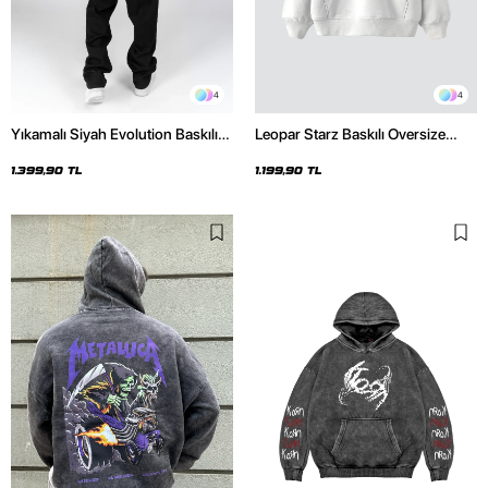
4
4
Yıkamalı Siyah Evolution Baskılı
Leopar Starz Baskılı Oversize
Oversize Unisex Kapüşonlu
Unisex Premium Beyaz Hoodie
Hoodie
1.399,90 TL
1.199,90 TL