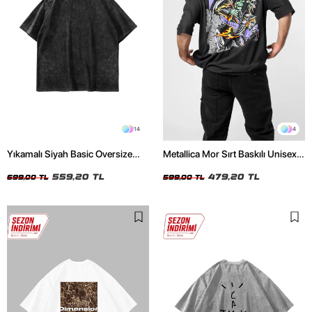
14
4
Yıkamalı Siyah Basic Oversize
Metallica Mor Sırt Baskılı Unisex
Unisex Tshirt
Oversize Siyah Tshirt
559,20 TL
479,20 TL
699,00 TL
599,00 TL