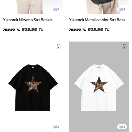
2
4
Yıkamalı Nirvana Sırt Baskılı
Yıkamalı Metallica Mor Sırt Baskılı
Unisex Oversize Tshirt
Siyah Unisex Oversize Tshirt
639,92 TL
639,92 TL
799,90 TL
799,90 TL
8
8