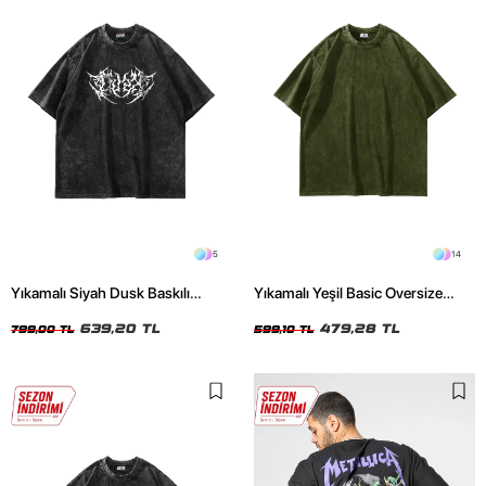
5
14
Yıkamalı Siyah Dusk Baskılı
Yıkamalı Yeşil Basic Oversize
Oversize Unisex Tshirt
Unisex Tshirt
639,20 TL
479,28 TL
799,00 TL
599,10 TL