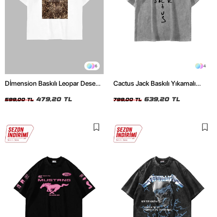
6
4
Dİmension Baskılı Leopar Desenli
Cactus Jack Baskılı Yıkamalı
24/1 Oversize Unisex Beyaz
Beyaz Unisex Oversize Tshirt
Tshirt
479,20 TL
639,20 TL
599,00 TL
799,00 TL