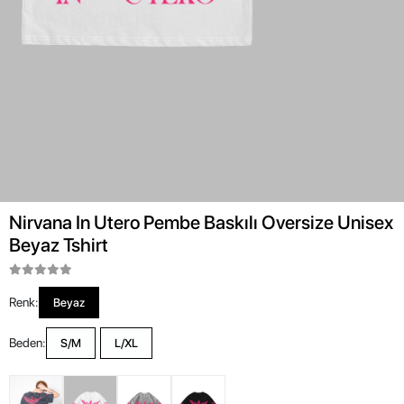
Nirvana In Utero Pembe Baskılı Oversize Unisex
Beyaz Tshirt
Renk:
Beyaz
Beden:
S/M
L/XL