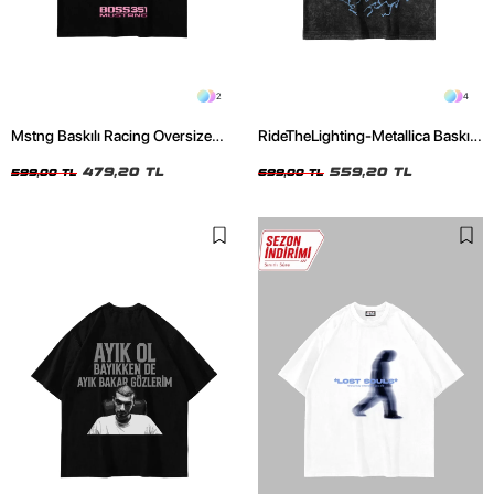
2
4
Mstng Baskılı Racing Oversize
RideTheLighting-Metallica Baskılı
Unisex Siyah Tshirt
Oversize Yıkamalı Siyah Unisex
479,20 TL
Tshirt
559,20 TL
599,00 TL
699,00 TL