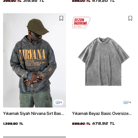
319,92 TL
479,20 TL
399,90 TL
599,00 TL
4
14
Yıkamalı Siyah Nirvana Sırt Baskılı
Yıkamalı Beyaz Basic Oversize
Unisex Oversize Hoodie
Unisex Tshirt
479,92 TL
1.399,90 TL
599,90 TL