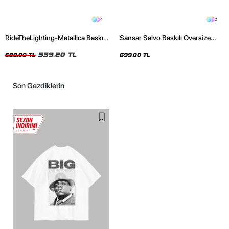
4
2
RideTheLighting-Metallica Baskılı
Sansar Salvo Baskılı Oversize
Oversize Yıkamalı Siyah Unisex
Unisex Siyah Tshirt
Tshirt
559,20 TL
699,00 TL
699,00 TL
Son Gezdiklerin