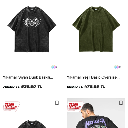
5
14
Yıkamalı Siyah Dusk Baskılı
Yıkamalı Yeşil Basic Oversize
Oversize Unisex Tshirt
Unisex Tshirt
639,20 TL
479,28 TL
799,00 TL
599,10 TL