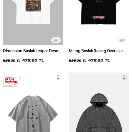
6
2
Dİmension Baskılı Leopar Desenli
Mstng Baskılı Racing Oversize
24/1 Oversize Unisex Beyaz
Unisex Siyah Tshirt
Tshirt
479,20 TL
479,20 TL
599,00 TL
599,00 TL