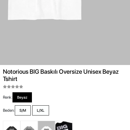
Notorious BIG Baskılı Oversize Unisex Beyaz
Tshirt
Renk:
Beyaz
Beden:
S/M
L/XL