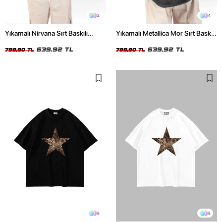
2
4
Yıkamalı Nirvana Sırt Baskılı
Yıkamalı Metallica Mor Sırt Baskılı
Unisex Oversize Tshirt
Siyah Unisex Oversize Tshirt
639,92 TL
639,92 TL
799,90 TL
799,90 TL
8
8