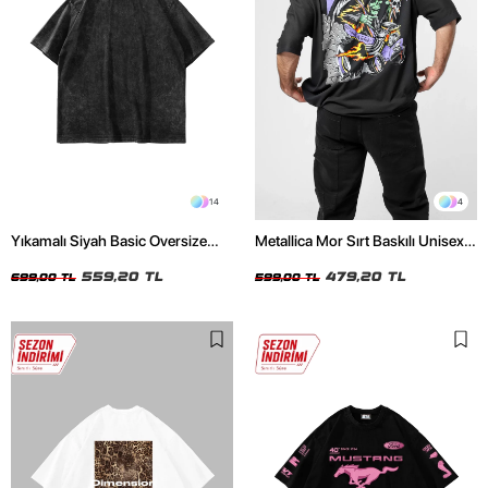
14
4
Yıkamalı Siyah Basic Oversize
Metallica Mor Sırt Baskılı Unisex
Unisex Tshirt
Oversize Siyah Tshirt
559,20 TL
479,20 TL
699,00 TL
599,00 TL