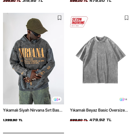
319,92 TL
479,20 TL
399,90 TL
599,00 TL
4
14
Yıkamalı Siyah Nirvana Sırt Baskılı
Yıkamalı Beyaz Basic Oversize
Unisex Oversize Hoodie
Unisex Tshirt
479,92 TL
1.399,90 TL
599,90 TL