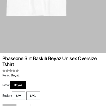
Phaseone Sırt Baskılı Beyaz Unisex Oversize
Tshirt
Renk:
Beyaz
Renk:
Beyaz
Beden:
S/M
L/XL