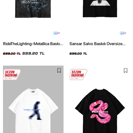
4
2
RideTheLighting-Metallica Baskılı
Sansar Salvo Baskılı Oversize
Oversize Yıkamalı Siyah Unisex
Unisex Siyah Tshirt
Tshirt
559,20 TL
699,00 TL
699,00 TL