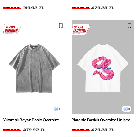
Crop Top
Unisex Beyaz Tshirt
319,92 TL
479,20 TL
399,90 TL
599,00 TL
14
2
Yıkamalı Beyaz Basic Oversize
Platonic Baskılı Oversize Unisex
Unisex Tshirt
Beyaz Tshirt
479,92 TL
479,20 TL
599,90 TL
599,00 TL