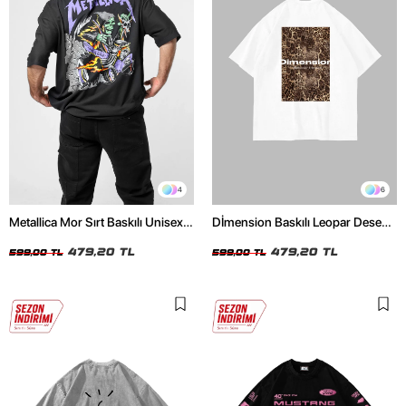
4
6
Metallica Mor Sırt Baskılı Unisex
Dİmension Baskılı Leopar Desenli
Oversize Siyah Tshirt
24/1 Oversize Unisex Beyaz
479,20 TL
Tshirt
479,20 TL
599,00 TL
599,00 TL