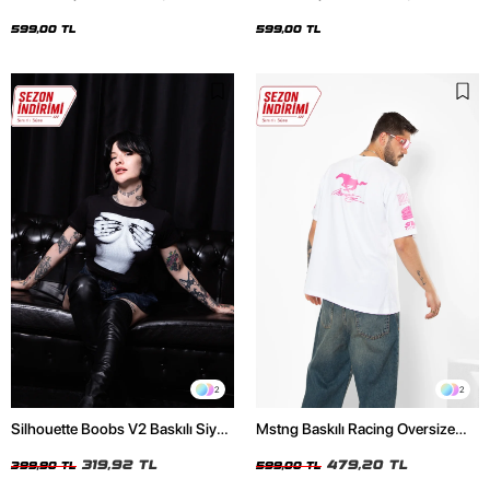
Oversize Unisex Siyah Tshirt
Oversize Unisex Beyaz Tshirt
599,00 TL
599,00 TL
2
2
Silhouette Boobs V2 Baskılı Siyah
Mstng Baskılı Racing Oversize
Crop Top
Unisex Beyaz Tshirt
319,92 TL
479,20 TL
399,90 TL
599,00 TL