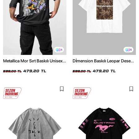
4
6
Metallica Mor Sırt Baskılı Unisex
Dİmension Baskılı Leopar Desenli
Oversize Siyah Tshirt
24/1 Oversize Unisex Beyaz
479,20 TL
Tshirt
479,20 TL
599,00 TL
599,00 TL