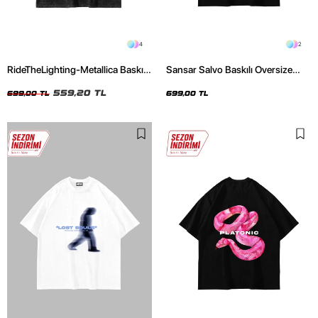
4
2
RideTheLighting-Metallica Baskılı
Sansar Salvo Baskılı Oversize
Oversize Yıkamalı Siyah Unisex
Unisex Siyah Tshirt
Tshirt
559,20 TL
699,00 TL
699,00 TL