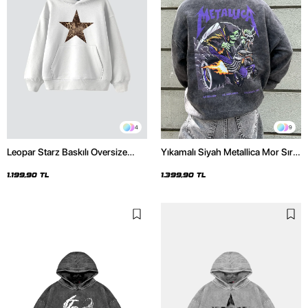
4
9
Leopar Starz Baskılı Oversize
Yıkamalı Siyah Metallica Mor Sırt
Unisex Premium Beyaz Hoodie
Baskılı Oversize Kapüşonlu
Hoodie
1.199,90 TL
1.399,90 TL