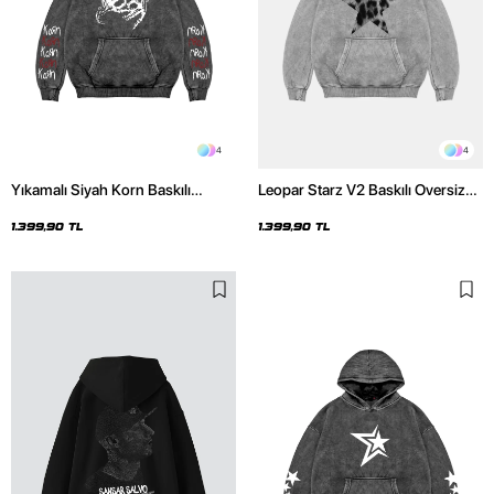
4
4
Yıkamalı Siyah Korn Baskılı
Leopar Starz V2 Baskılı Oversize
Oversize Unisex Hoodie
Unisex Premium Yıkamalı Beyaz
Hoodie
1.399,90 TL
1.399,90 TL