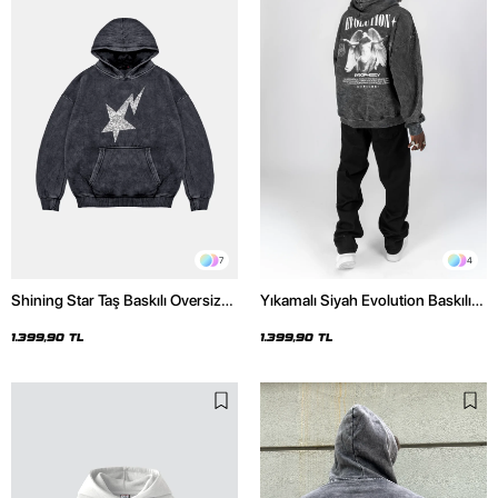
7
4
Shining Star Taş Baskılı Oversize
Yıkamalı Siyah Evolution Baskılı
Unisex Premium Yıkamalı Siyah
Oversize Unisex Kapüşonlu
Hoodie
Hoodie
1.399,90 TL
1.399,90 TL