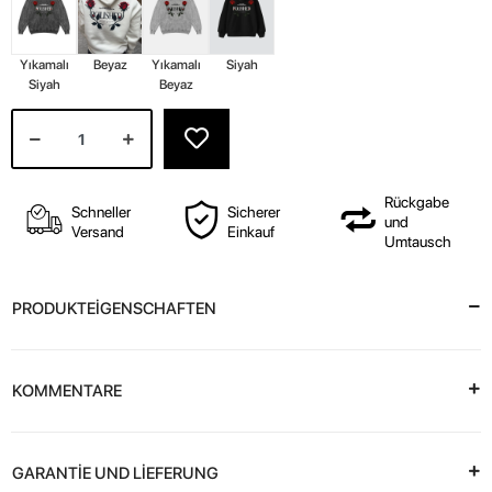
Yıkamalı
Beyaz
Yıkamalı
Siyah
Siyah
Beyaz
Rückgabe
Schneller
Sicherer
und
Versand
Einkauf
Umtausch
PRODUKTEİGENSCHAFTEN
KOMMENTARE
GARANTİE UND LİEFERUNG