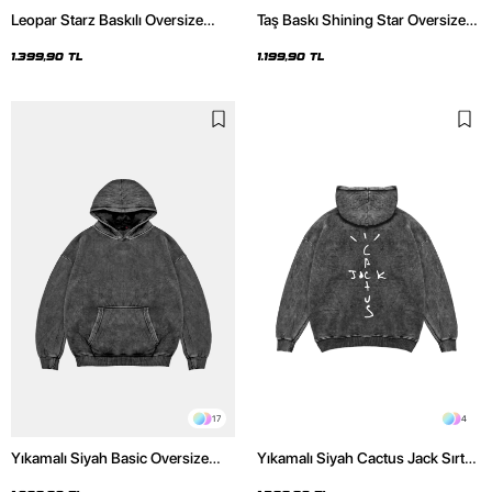
Leopar Starz Baskılı Oversize
Taş Baskı Shining Star Oversize
Unisex Premium Yıkamalı Siyah
Unisex Premium Siyah Hoodie
Hoodie
1.399,90 TL
1.199,90 TL
17
4
Yıkamalı Siyah Basic Oversize
Yıkamalı Siyah Cactus Jack Sırt
Unisex Hoodie
Baskılı Oversize Unisex Hoodie