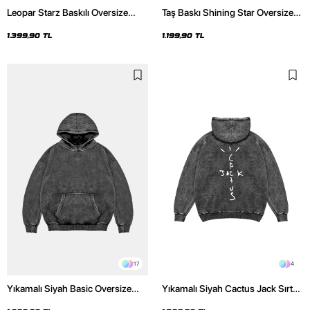
Leopar Starz Baskılı Oversize
Taş Baskı Shining Star Oversize
Unisex Premium Yıkamalı Siyah
Unisex Premium Siyah Hoodie
Hoodie
1.399,90 TL
1.199,90 TL
17
4
Yıkamalı Siyah Basic Oversize
Yıkamalı Siyah Cactus Jack Sırt
Unisex Hoodie
Baskılı Oversize Unisex Hoodie