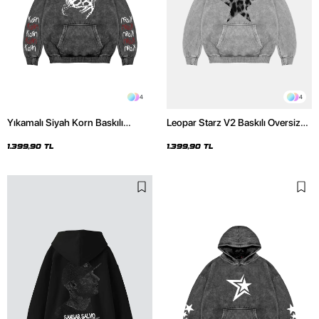
4
4
Yıkamalı Siyah Korn Baskılı
Leopar Starz V2 Baskılı Oversize
Oversize Unisex Hoodie
Unisex Premium Yıkamalı Beyaz
Hoodie
1.399,90 TL
1.399,90 TL