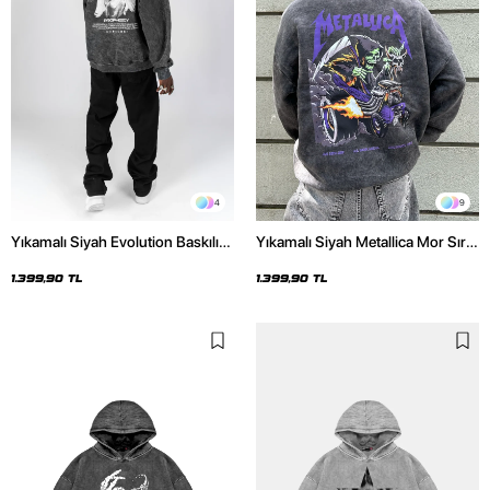
4
9
Yıkamalı Siyah Evolution Baskılı
Yıkamalı Siyah Metallica Mor Sırt
Oversize Unisex Kapüşonlu
Baskılı Oversize Kapüşonlu
Hoodie
Hoodie
1.399,90 TL
1.399,90 TL