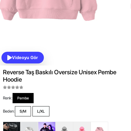
Videoyu Gör
Reverse Taş Baskılı Oversize Unisex Pembe
Hoodie
Renk:
Pembe
Beden:
S/M
L/XL