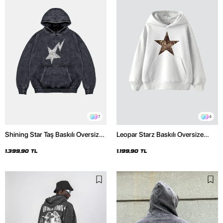
7
4
Shining Star Taş Baskılı Oversize
Leopar Starz Baskılı Oversize
Unisex Premium Yıkamalı Siyah
Unisex Premium Beyaz Hoodie
Hoodie
1.399,90 TL
1.199,90 TL