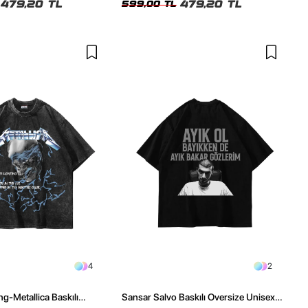
479,20 TL
479,20 TL
599,00 TL
4
2
ng-Metallica Baskılı
Sansar Salvo Baskılı Oversize Unisex