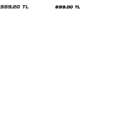
malı Siyah Unisex Tshirt
Siyah Tshirt
559,20 TL
699,00 TL