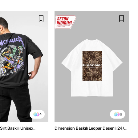
4
6
Sırt Baskılı Unisex
Dİmension Baskılı Leopar Desenli 24/1
h Tshirt
Oversize Unisex Beyaz Tshirt