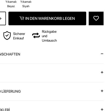
z
Yıkamalı
Yıkamalı
Beyaz
Siyah
IN DEN WARENKORB LEGEN
Rückgabe
Sicherer
und
Einkauf
Umtausch
NSCHAFTEN
 LİEFERUNG
KLERİ