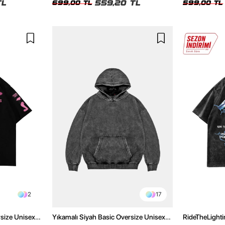
TL
559,20 TL
699,00 TL
599,00 TL
2
17
rsize Unisex
Yıkamalı Siyah Basic Oversize Unisex
RideTheLighti