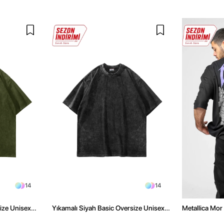
14
14
size Unisex
Yıkamalı Siyah Basic Oversize Unisex
Metallica Mor 
Tshirt
Oversize Siya