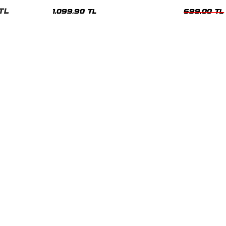
Hoodie
Oversize Yıka
TL
1.099,90 TL
699,00 TL