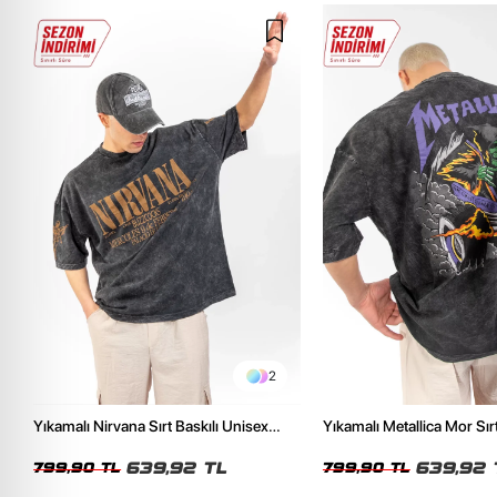
2
Yıkamalı Nirvana Sırt Baskılı Unisex
Yıkamalı Metallica Mor Sırt
Oversize Tshirt
Unisex Oversize Tshirt
639,92 TL
639,92 
799,90 TL
799,90 TL