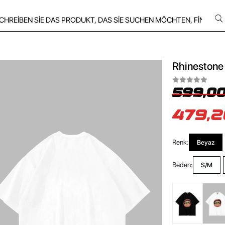
Rhinestone 
599,00
479,2
Renk:
Beyaz
Beden:
S/M