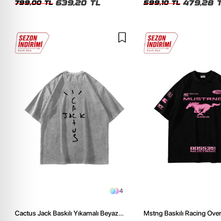
639,20 TL
479,28 
799,00 TL
599,10 TL
4
Cactus Jack Baskılı Yıkamalı Beyaz
Mstng Baskılı Racing Ove