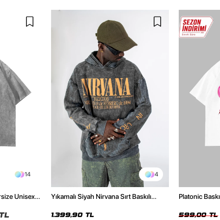
14
4
rsize Unisex
Yıkamalı Siyah Nirvana Sırt Baskılı
Platonic Bask
Unisex Oversize Hoodie
Tshirt
TL
1.399,90 TL
599,00 TL