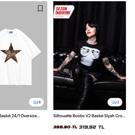
8
2
Baskılı 24/1 Oversize
Silhouette Boobs V2 Baskılı Siyah Crop
Tshirt
Top
319,92 TL
399,90 TL