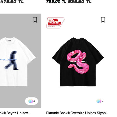
479,20 TL
639,20 TL
799,00 TL
4
2
skılı Beyaz Unisex
Platonic Baskılı Oversize Unisex Siyah