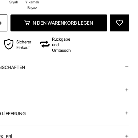
z
Siyah
Yıkamalı
Beyaz
IN DEN WARENKORB LEGEN
Rückgabe
Sicherer
und
Einkauf
Umtausch
NSCHAFTEN
 LİEFERUNG
KLERİ