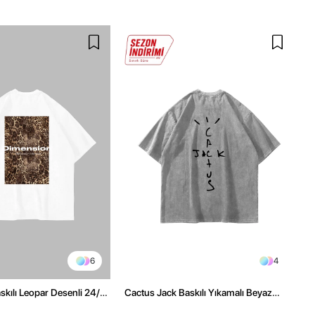
6
4
kılı Leopar Desenli 24/1
Cactus Jack Baskılı Yıkamalı Beyaz
ex Beyaz Tshirt
Unisex Oversize Tshirt