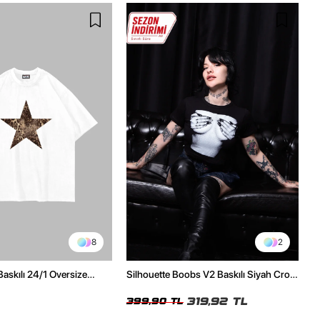
8
2
Baskılı 24/1 Oversize
Silhouette Boobs V2 Baskılı Siyah Crop
Tshirt
Top
319,92 TL
399,90 TL