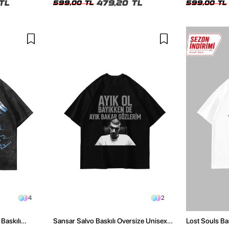
TL
479,20 TL
599,00 TL
599,00 TL
4
2
Baskılı
Sansar Salvo Baskılı Oversize Unisex
Lost Souls Ba