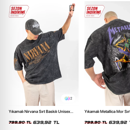
2
Yıkamalı Nirvana Sırt Baskılı Unisex
Yıkamalı Metallica Mor Sırt
Oversize Tshirt
Unisex Oversize Tshirt
639,92 TL
639,92 
799,90 TL
799,90 TL