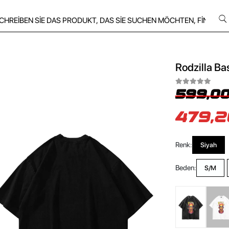
Rodzilla Ba
599,00
479,2
Renk:
Siyah
Beden:
S/M