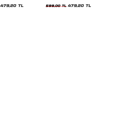
t
Tshirt
479,20 TL
479,20 TL
599,00 TL