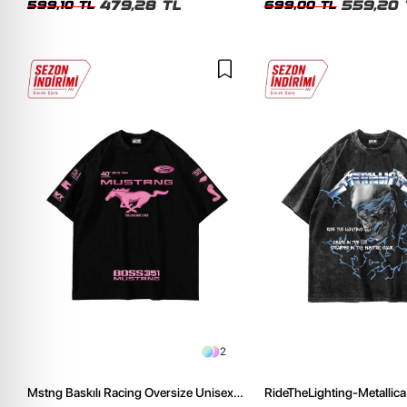
479,28 TL
559,20 
599,10 TL
699,00 TL
2
Mstng Baskılı Racing Oversize Unisex
RideTheLighting-Metallica 