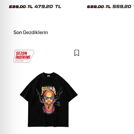
Siyah Tshirt
Oversize Yıkamalı Siyah U
479,20 TL
559,20 
599,00 TL
699,00 TL
Son Gezdiklerin