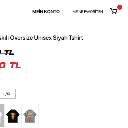
0
MEİN KONTO
MEİNE FAVORİTEN
skılı Oversize Unisex Siyah Tshirt
 TL
0 TL
L/XL