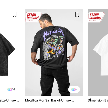
14
4
size Unisex
Metallica Mor Sırt Baskılı Unisex
Dİmension Bas
Oversize Siyah Tshirt
Oversize Unis