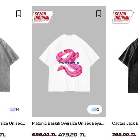
14
2
rsize Unisex
Platonic Baskılı Oversize Unisex Beyaz
Cactus Jack B
Tshirt
Unisex Oversi
TL
479,20 TL
599,00 TL
799,00 TL