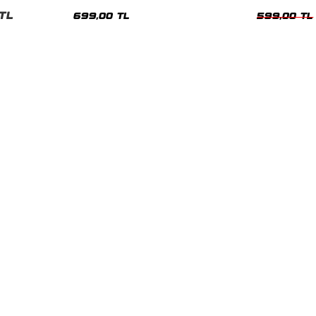
nisex Tshirt
Siyah Tshirt
Oversize Tshir
TL
699,00 TL
599,00 TL