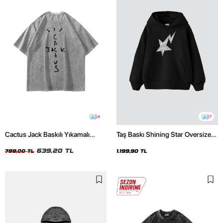
4
7
Cactus Jack Baskılı Yıkamalı
Taş Baskı Shining Star Oversize
Beyaz Unisex Oversize Tshirt
Unisex Premium Siyah Hoodie
639,20 TL
799,00 TL
1.199,90 TL