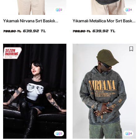
2
4
Yıkamalı Nirvana Sırt Baskılı
Yıkamalı Metallica Mor Sırt Baskılı
Unisex Oversize Tshirt
Siyah Unisex Oversize Tshirt
639,92 TL
639,92 TL
799,90 TL
799,90 TL
2
4