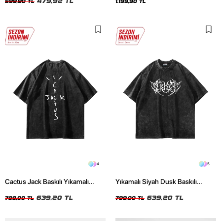
479,92 TL
599,90 TL
1.199,90 TL
4
5
Cactus Jack Baskılı Yıkamalı
Yıkamalı Siyah Dusk Baskılı
Siyah Unisex Oversize Tshirt
Oversize Unisex Tshirt
639,20 TL
639,20 TL
799,00 TL
799,00 TL