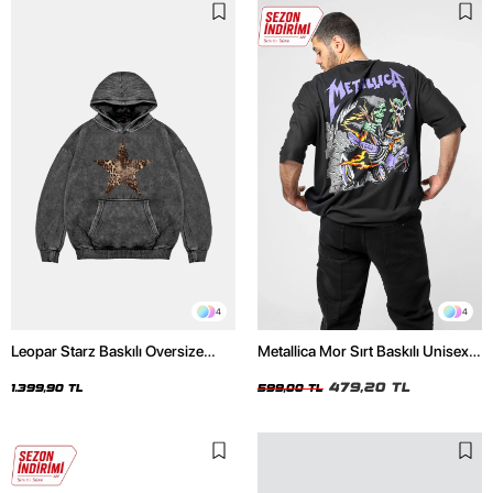
4
4
Leopar Starz Baskılı Oversize
Metallica Mor Sırt Baskılı Unisex
Unisex Premium Yıkamalı Siyah
Oversize Siyah Tshirt
Hoodie
479,20 TL
1.399,90 TL
599,00 TL