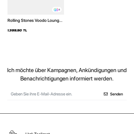
4
Rolling Stones Voodo Lounge
Baskılı Oversize Unisex
Yıkamalı Beyaz Hoodie
1.399,90 TL
Ich möchte über Kampagnen, Ankündigungen und
Benachrichtigungen informiert werden.
Senden