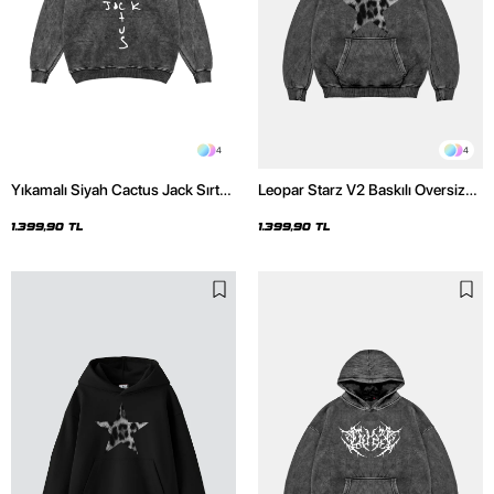
4
4
Yıkamalı Siyah Cactus Jack Sırt
Leopar Starz V2 Baskılı Oversize
Baskılı Oversize Unisex Hoodie
Unisex Premium Yıkamalı Siyah
Hoodie
1.399,90 TL
1.399,90 TL