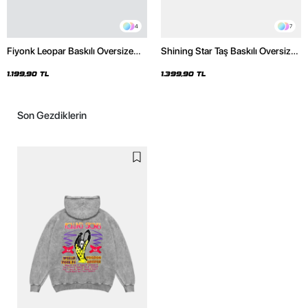
4
7
Fiyonk Leopar Baskılı Oversize
Shining Star Taş Baskılı Oversize
Unisex Premium Siyah Hoodie
Unisex Premium Yıkamalı Siyah
Hoodie
1.199,90 TL
1.399,90 TL
Son Gezdiklerin