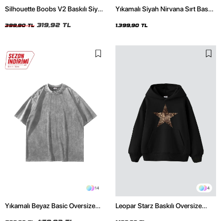
Silhouette Boobs V2 Baskılı Siyah
Yıkamalı Siyah Nirvana Sırt Baskılı
Crop Top
Unisex Oversize Hoodie
319,92 TL
399,90 TL
1.399,90 TL
14
4
Yıkamalı Beyaz Basic Oversize
Leopar Starz Baskılı Oversize
Unisex Tshirt
Unisex Premium Siyah Hoodie