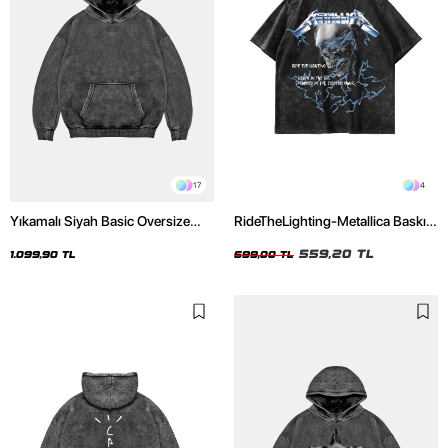
17
4
Yıkamalı Siyah Basic Oversize
RideTheLighting-Metallica Baskılı
Unisex Hoodie
Oversize Yıkamalı Siyah Unisex
Tshirt
559,20 TL
1.099,90 TL
699,00 TL