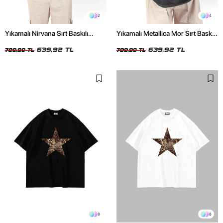
2
4
Yıkamalı Nirvana Sırt Baskılı
Yıkamalı Metallica Mor Sırt Baskılı
Unisex Oversize Tshirt
Siyah Unisex Oversize Tshirt
639,92 TL
639,92 TL
799,90 TL
799,90 TL
8
8