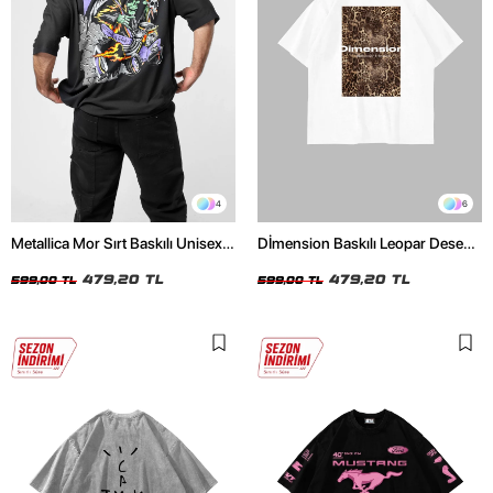
4
6
Metallica Mor Sırt Baskılı Unisex
Dİmension Baskılı Leopar Desenli
Oversize Siyah Tshirt
24/1 Oversize Unisex Beyaz
479,20 TL
Tshirt
479,20 TL
599,00 TL
599,00 TL