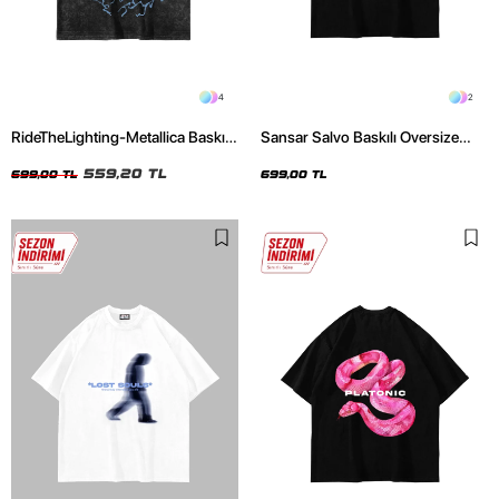
4
2
RideTheLighting-Metallica Baskılı
Sansar Salvo Baskılı Oversize
Oversize Yıkamalı Siyah Unisex
Unisex Siyah Tshirt
Tshirt
559,20 TL
699,00 TL
699,00 TL