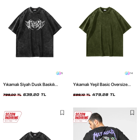
5
14
Yıkamalı Siyah Dusk Baskılı
Yıkamalı Yeşil Basic Oversize
Oversize Unisex Tshirt
Unisex Tshirt
639,20 TL
479,28 TL
799,00 TL
599,10 TL