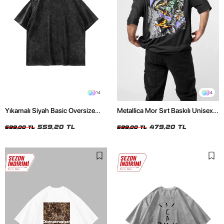
14
4
Yıkamalı Siyah Basic Oversize
Metallica Mor Sırt Baskılı Unisex
Unisex Tshirt
Oversize Siyah Tshirt
559,20 TL
479,20 TL
699,00 TL
599,00 TL