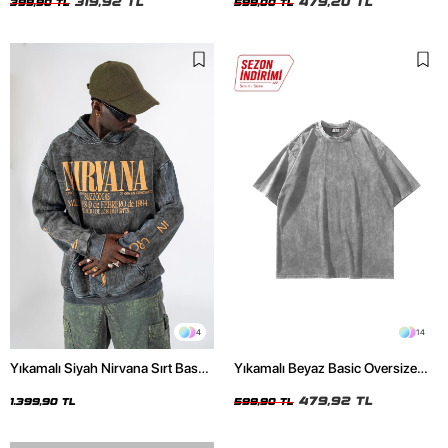
319,92 TL
479,20 TL
399,90 TL
599,00 TL
4
14
Yıkamalı Siyah Nirvana Sırt Baskılı
Yıkamalı Beyaz Basic Oversize
Unisex Oversize Hoodie
Unisex Tshirt
479,92 TL
1.399,90 TL
599,90 TL