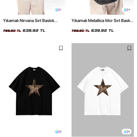
2
4
Yıkamalı Nirvana Sırt Baskılı
Yıkamalı Metallica Mor Sırt Baskılı
Unisex Oversize Tshirt
Siyah Unisex Oversize Tshirt
639,92 TL
639,92 TL
799,90 TL
799,90 TL
8
8