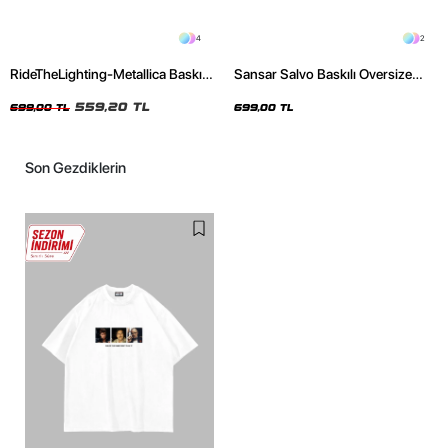
4
2
RideTheLighting-Metallica Baskılı
Sansar Salvo Baskılı Oversize
Oversize Yıkamalı Siyah Unisex
Unisex Siyah Tshirt
Tshirt
559,20 TL
699,00 TL
699,00 TL
Son Gezdiklerin