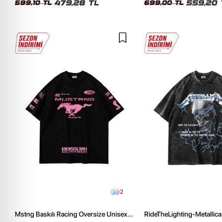
479,28 TL
559,20 
599,10 TL
699,00 TL
2
Mstng Baskılı Racing Oversize Unisex
RideTheLighting-Metallica 