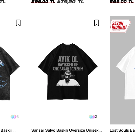
TL
479,20 TL
599,00 TL
599,00 TL
4
2
Baskılı
Sansar Salvo Baskılı Oversize Unisex
Lost Souls Ba