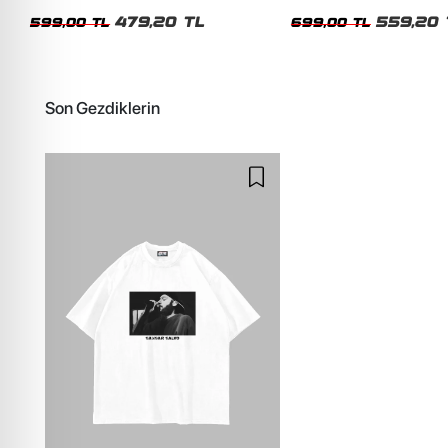
Siyah Tshirt
Oversize Yıkamalı Siyah U
479,20 TL
559,20 
599,00 TL
699,00 TL
Son Gezdiklerin