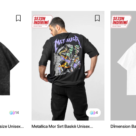
14
4
size Unisex
Metallica Mor Sırt Baskılı Unisex
Dİmension Bas
Oversize Siyah Tshirt
Oversize Unis