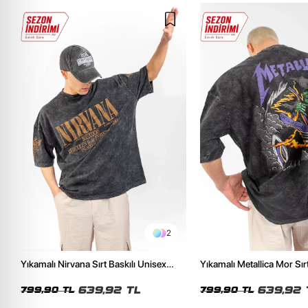
2
Yıkamalı Nirvana Sırt Baskılı Unisex
Yıkamalı Metallica Mor Sırt
Oversize Tshirt
Unisex Oversize Tshirt
639,92 TL
639,92 
799,90 TL
799,90 TL