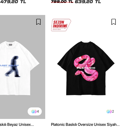
479,20 TL
639,20 TL
799,00 TL
4
2
skılı Beyaz Unisex
Platonic Baskılı Oversize Unisex Siyah