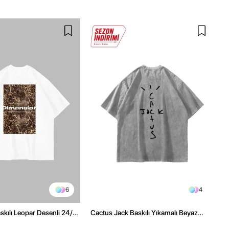
6
4
kılı Leopar Desenli 24/1
Cactus Jack Baskılı Yıkamalı Beyaz
ex Beyaz Tshirt
Unisex Oversize Tshirt