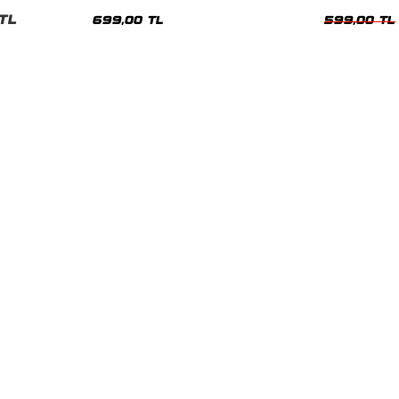
nisex Tshirt
Siyah Tshirt
Oversize Tshir
TL
699,00 TL
599,00 TL