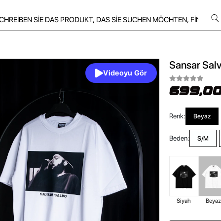
Sansar Salv
Videoyu Gör
699,00
Renk:
Beyaz
Beden:
S/M
Siyah
Beya