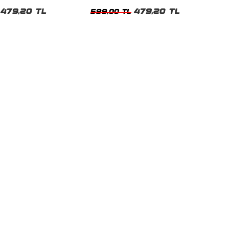
t
Tshirt
479,20 TL
479,20 TL
599,00 TL