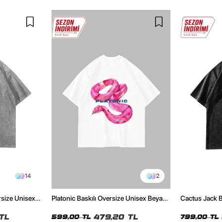
14
2
rsize Unisex
Platonic Baskılı Oversize Unisex Beyaz
Cactus Jack B
Tshirt
Unisex Oversi
TL
479,20 TL
599,00 TL
799,00 TL