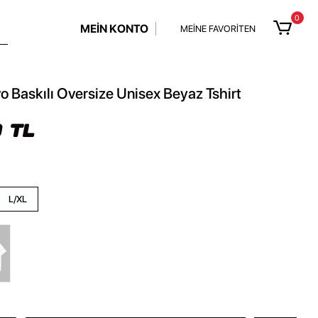
0
MEİN KONTO
MEİNE FAVORİTEN
o Baskılı Oversize Unisex Beyaz Tshirt
 TL
L/XL
z