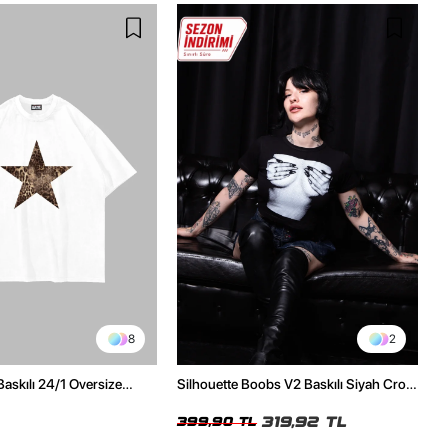
8
2
Baskılı 24/1 Oversize
Silhouette Boobs V2 Baskılı Siyah Crop
Tshirt
Top
319,92 TL
399,90 TL