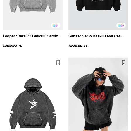
4
2
Leopar Starz V2 Baskılı Oversize
Sansar Salvo Baskılı Oversize
Unisex Premium Yıkamalı Beyaz
Unisex Siyah Hoodie
Hoodie
1.399,90 TL
1.200,00 TL