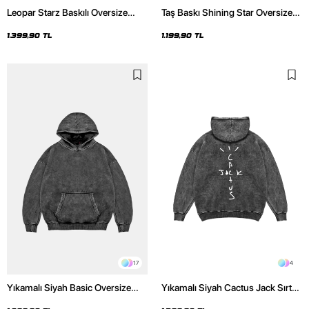
Leopar Starz Baskılı Oversize
Taş Baskı Shining Star Oversize
Unisex Premium Yıkamalı Siyah
Unisex Premium Siyah Hoodie
Hoodie
1.399,90 TL
1.199,90 TL
17
4
Yıkamalı Siyah Basic Oversize
Yıkamalı Siyah Cactus Jack Sırt
Unisex Hoodie
Baskılı Oversize Unisex Hoodie