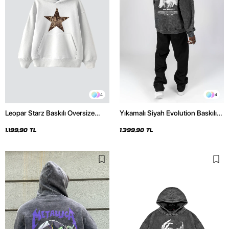
4
4
Leopar Starz Baskılı Oversize
Yıkamalı Siyah Evolution Baskılı
Unisex Premium Beyaz Hoodie
Oversize Unisex Kapüşonlu
Hoodie
1.199,90 TL
1.399,90 TL