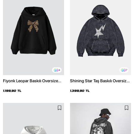
4
7
Fiyonk Leopar Baskılı Oversize
Shining Star Taş Baskılı Oversize
Unisex Premium Siyah Hoodie
Unisex Premium Yıkamalı Siyah
Hoodie
1.199,90 TL
1.399,90 TL