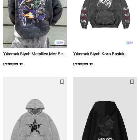
9
4
Yıkamalı Siyah Metallica Mor Sırt
Yıkamalı Siyah Korn Baskılı
Baskılı Oversize Kapüşonlu
Oversize Unisex Hoodie
Hoodie
1.399,90 TL
1.399,90 TL