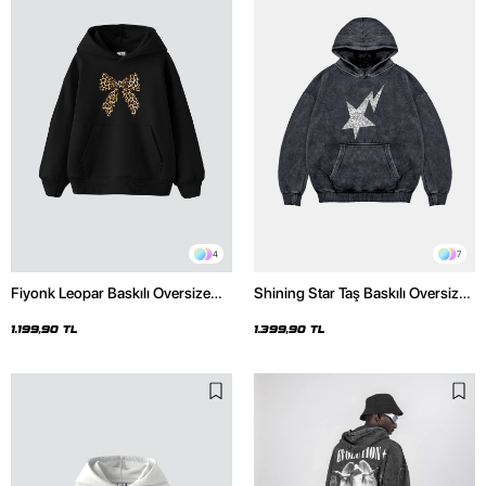
4
7
Fiyonk Leopar Baskılı Oversize
Shining Star Taş Baskılı Oversize
Unisex Premium Siyah Hoodie
Unisex Premium Yıkamalı Siyah
Hoodie
1.199,90 TL
1.399,90 TL