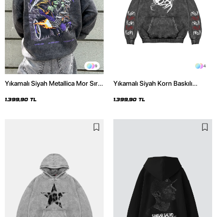
9
4
Yıkamalı Siyah Metallica Mor Sırt
Yıkamalı Siyah Korn Baskılı
Baskılı Oversize Kapüşonlu
Oversize Unisex Hoodie
Hoodie
1.399,90 TL
1.399,90 TL