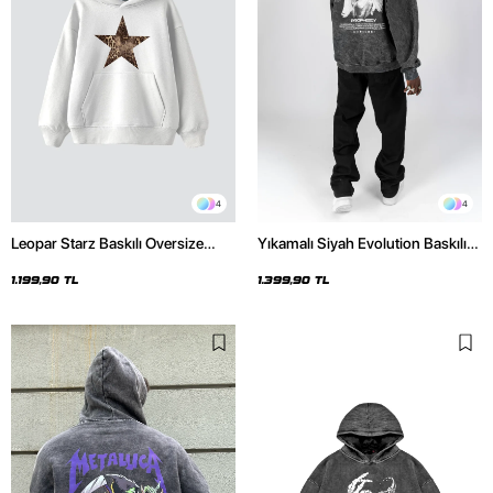
4
4
Leopar Starz Baskılı Oversize
Yıkamalı Siyah Evolution Baskılı
Unisex Premium Beyaz Hoodie
Oversize Unisex Kapüşonlu
Hoodie
1.199,90 TL
1.399,90 TL