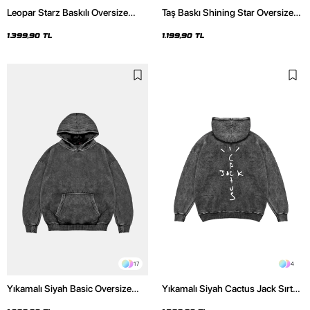
Leopar Starz Baskılı Oversize
Taş Baskı Shining Star Oversize
Unisex Premium Yıkamalı Siyah
Unisex Premium Siyah Hoodie
Hoodie
1.399,90 TL
1.199,90 TL
17
4
Yıkamalı Siyah Basic Oversize
Yıkamalı Siyah Cactus Jack Sırt
Unisex Hoodie
Baskılı Oversize Unisex Hoodie