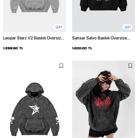
4
2
Leopar Starz V2 Baskılı Oversize
Sansar Salvo Baskılı Oversize
Unisex Premium Yıkamalı Beyaz
Unisex Siyah Hoodie
Hoodie
1.399,90 TL
1.200,00 TL