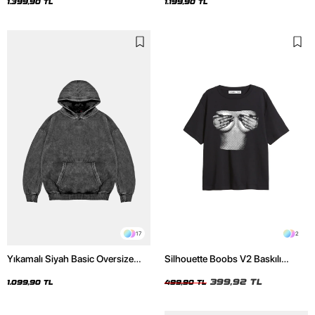
Hoodie
1.399,90 TL
1.199,90 TL
17
2
Yıkamalı Siyah Basic Oversize
Silhouette Boobs V2 Baskılı
Unisex Hoodie
Relaxed Fit Siyah Kadın Tshirt
399,92 TL
1.099,90 TL
499,90 TL