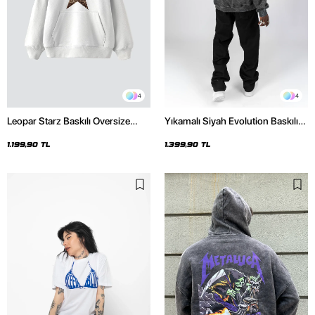
4
4
Leopar Starz Baskılı Oversize
Yıkamalı Siyah Evolution Baskılı
Unisex Premium Beyaz Hoodie
Oversize Unisex Kapüşonlu
Hoodie
1.199,90 TL
1.399,90 TL