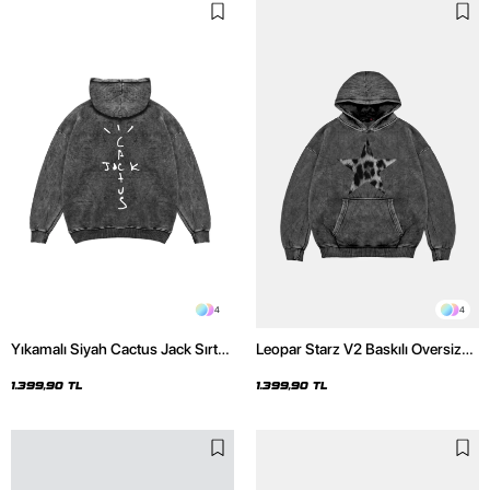
4
4
Yıkamalı Siyah Cactus Jack Sırt
Leopar Starz V2 Baskılı Oversize
Baskılı Oversize Unisex Hoodie
Unisex Premium Yıkamalı Siyah
Hoodie
1.399,90 TL
1.399,90 TL