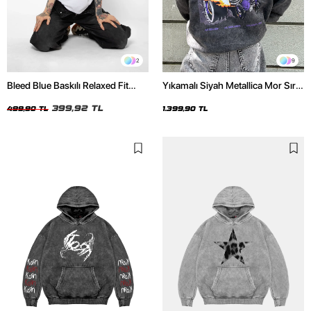
2
9
Bleed Blue Baskılı Relaxed Fit
Yıkamalı Siyah Metallica Mor Sırt
Beyaz Kadın Tshirt
Baskılı Oversize Kapüşonlu
399,92 TL
Hoodie
499,90 TL
1.399,90 TL