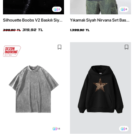
2
4
Silhouette Boobs V2 Baskılı Siyah
Yıkamalı Siyah Nirvana Sırt Baskılı
Crop Top
Unisex Oversize Hoodie
319,92 TL
399,90 TL
1.399,90 TL
14
4