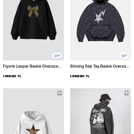
4
7
Fiyonk Leopar Baskılı Oversize
Shining Star Taş Baskılı Oversize
Unisex Premium Siyah Hoodie
Unisex Premium Yıkamalı Siyah
Hoodie
1.199,90 TL
1.399,90 TL