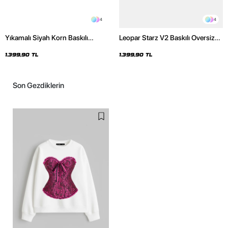
4
4
Yıkamalı Siyah Korn Baskılı
Leopar Starz V2 Baskılı Oversize
Oversize Unisex Hoodie
Unisex Premium Yıkamalı Beyaz
Hoodie
1.399,90 TL
1.399,90 TL
Son Gezdiklerin