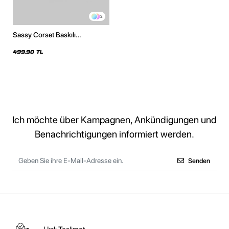
2
Sassy Corset Baskılı
Kapüşonsuz Relaxed Fit Kadın
Beyaz Sweatshirt
499,90 TL
Ich möchte über Kampagnen, Ankündigungen und
Benachrichtigungen informiert werden.
Senden