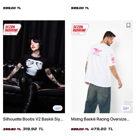
Oversize Unisex Siyah Tshirt
Oversize Unisex Beyaz Tshirt
599,00 TL
599,00 TL
2
2
Silhouette Boobs V2 Baskılı Siyah
Mstng Baskılı Racing Oversize
Crop Top
Unisex Beyaz Tshirt
319,92 TL
479,20 TL
399,90 TL
599,00 TL