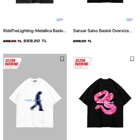
4
2
RideTheLighting-Metallica Baskılı
Sansar Salvo Baskılı Oversize
Oversize Yıkamalı Siyah Unisex
Unisex Siyah Tshirt
Tshirt
559,20 TL
699,00 TL
699,00 TL