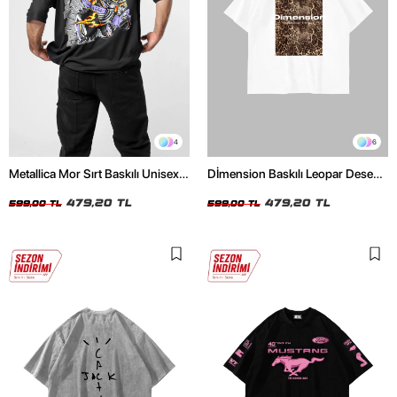
4
6
Metallica Mor Sırt Baskılı Unisex
Dİmension Baskılı Leopar Desenli
Oversize Siyah Tshirt
24/1 Oversize Unisex Beyaz
479,20 TL
Tshirt
479,20 TL
599,00 TL
599,00 TL