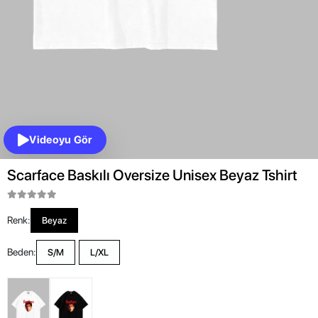
Videoyu Gör
Scarface Baskılı Oversize Unisex Beyaz Tshirt
Renk:
Beyaz
Beden:
S/M
L/XL