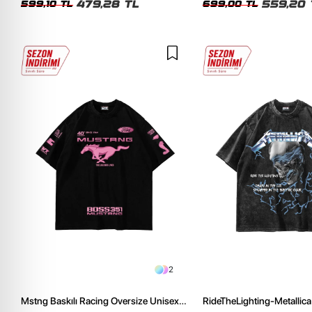
479,28 TL
559,20 
599,10 TL
699,00 TL
2
Mstng Baskılı Racing Oversize Unisex
RideTheLighting-Metallica 