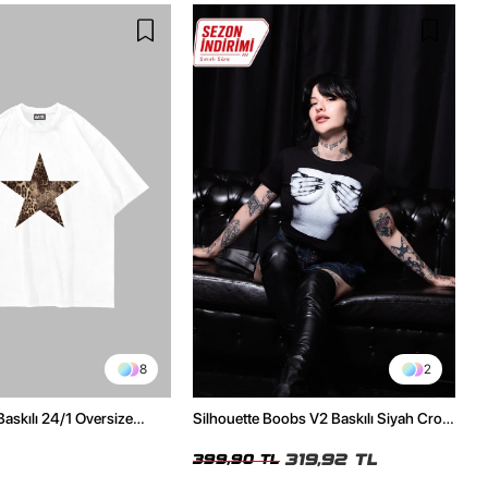
8
2
Baskılı 24/1 Oversize
Silhouette Boobs V2 Baskılı Siyah Crop
Tshirt
Top
319,92 TL
399,90 TL