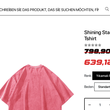
Shining Sta
Tshirt
798,90
639,1
Renk:
Yıkamalı
Beden:
Standart