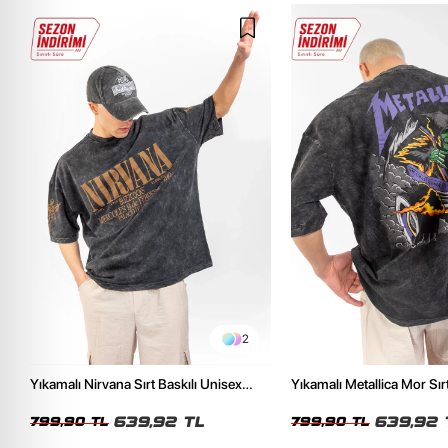
2
Yıkamalı Nirvana Sırt Baskılı Unisex
Yıkamalı Metallica Mor Sırt
Oversize Tshirt
Unisex Oversize Tshirt
639,92 TL
639,92 
799,90 TL
799,90 TL