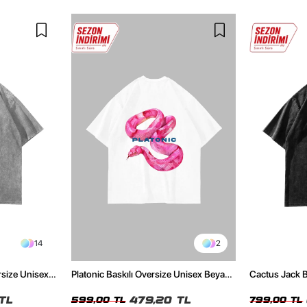
14
2
rsize Unisex
Platonic Baskılı Oversize Unisex Beyaz
Cactus Jack B
Tshirt
Unisex Oversi
TL
479,20 TL
599,00 TL
799,00 TL