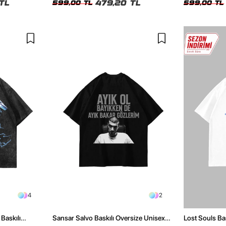
TL
479,20 TL
599,00 TL
599,00 TL
4
2
Baskılı
Sansar Salvo Baskılı Oversize Unisex
Lost Souls Ba