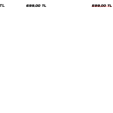
nisex Tshirt
Siyah Tshirt
Oversize Tshir
TL
699,00 TL
599,00 TL