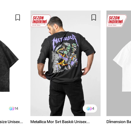
14
4
size Unisex
Metallica Mor Sırt Baskılı Unisex
Dİmension Bas
Oversize Siyah Tshirt
Oversize Unis