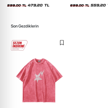
Siyah Tshirt
Oversize Yıkamalı Siyah U
479,20 TL
559,20 
599,00 TL
699,00 TL
Son Gezdiklerin