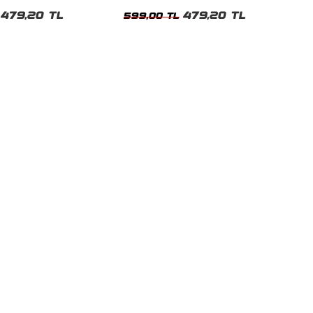
t
Tshirt
479,20 TL
479,20 TL
599,00 TL