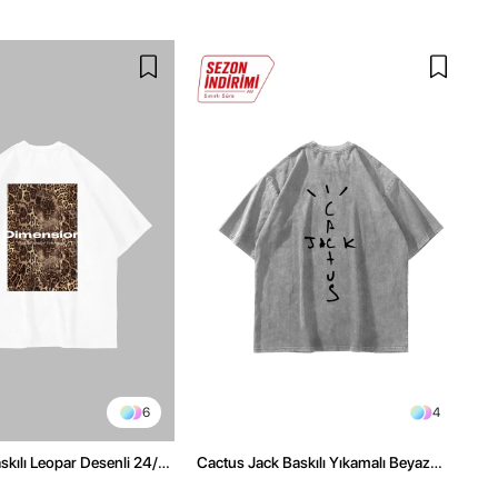
6
4
kılı Leopar Desenli 24/1
Cactus Jack Baskılı Yıkamalı Beyaz
ex Beyaz Tshirt
Unisex Oversize Tshirt