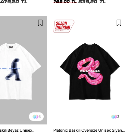
479,20 TL
639,20 TL
799,00 TL
4
2
skılı Beyaz Unisex
Platonic Baskılı Oversize Unisex Siyah