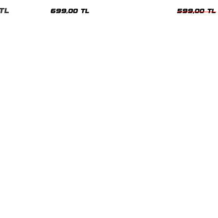
nisex Tshirt
Siyah Tshirt
Oversize Tshir
TL
699,00 TL
599,00 TL