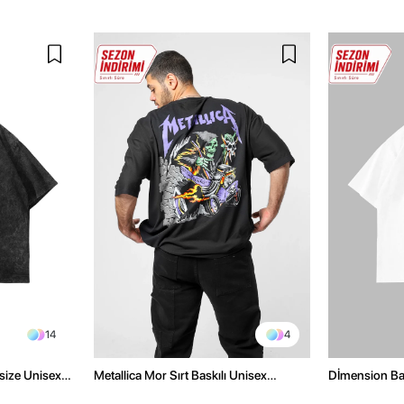
14
4
size Unisex
Metallica Mor Sırt Baskılı Unisex
Dİmension Bas
Oversize Siyah Tshirt
Oversize Unis