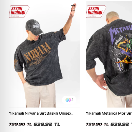
2
Yıkamalı Nirvana Sırt Baskılı Unisex
Yıkamalı Metallica Mor Sırt
Oversize Tshirt
Unisex Oversize Tshirt
639,92 TL
639,92 
799,90 TL
799,90 TL