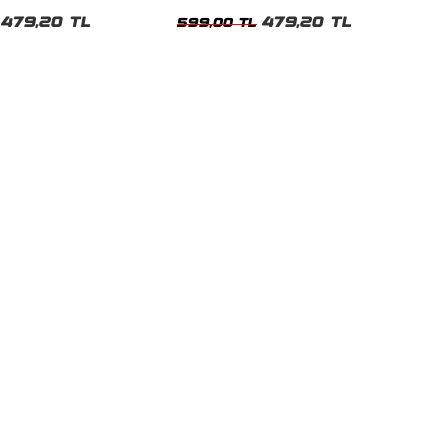
t
Tshirt
479,20 TL
479,20 TL
599,00 TL