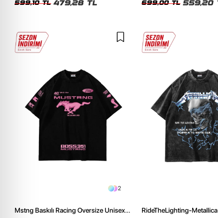
479,28 TL
559,20 
599,10 TL
699,00 TL
2
Mstng Baskılı Racing Oversize Unisex
RideTheLighting-Metallica 