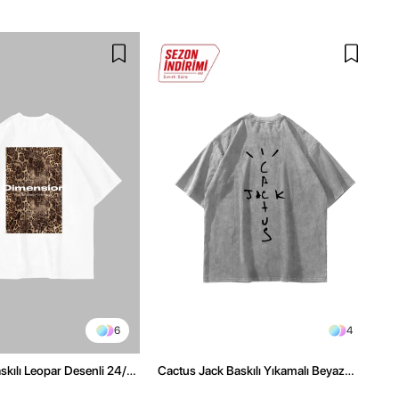
6
4
kılı Leopar Desenli 24/1
Cactus Jack Baskılı Yıkamalı Beyaz
ex Beyaz Tshirt
Unisex Oversize Tshirt