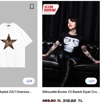
8
2
Baskılı 24/1 Oversize
Silhouette Boobs V2 Baskılı Siyah Crop
Tshirt
Top
319,92 TL
399,90 TL