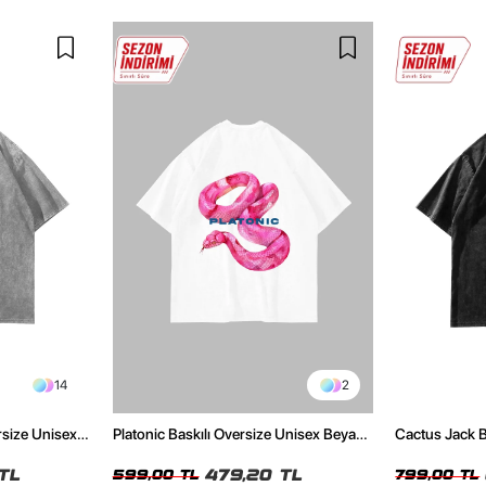
14
2
rsize Unisex
Platonic Baskılı Oversize Unisex Beyaz
Cactus Jack B
Tshirt
Unisex Oversi
TL
479,20 TL
599,00 TL
799,00 TL