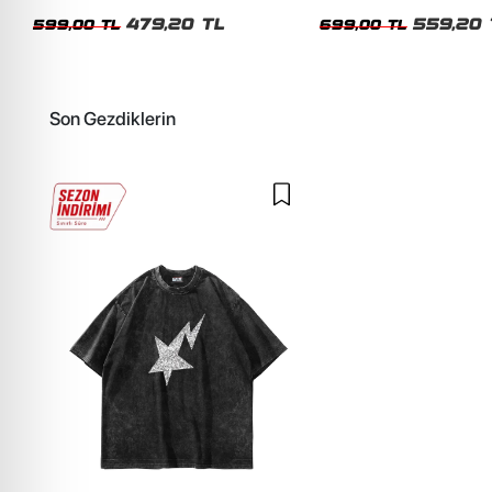
Siyah Tshirt
Oversize Yıkamalı Siyah U
479,20 TL
559,20 
599,00 TL
699,00 TL
Son Gezdiklerin