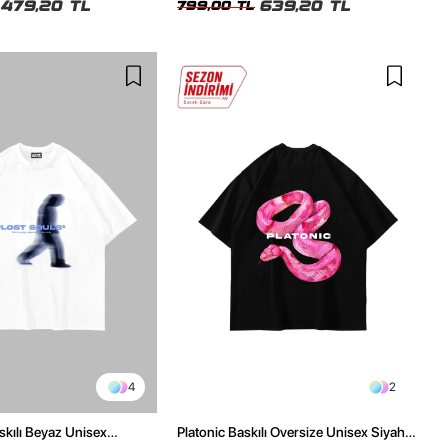
479,20 TL
639,20 TL
799,00 TL
4
2
skılı Beyaz Unisex
Platonic Baskılı Oversize Unisex Siyah