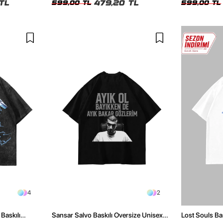
TL
479,20 TL
599,00 TL
599,00 TL
4
2
Baskılı
Sansar Salvo Baskılı Oversize Unisex
Lost Souls Ba