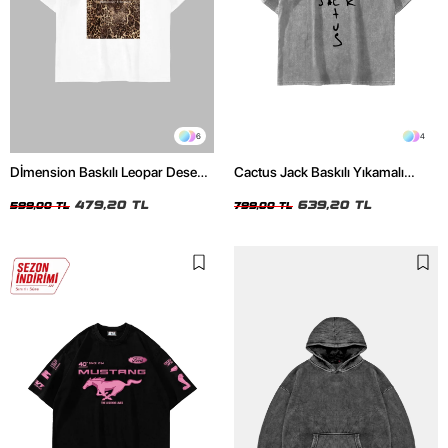
6
4
Dİmension Baskılı Leopar Desenli
Cactus Jack Baskılı Yıkamalı
24/1 Oversize Unisex Beyaz
Beyaz Unisex Oversize Tshirt
Tshirt
479,20 TL
639,20 TL
599,00 TL
799,00 TL