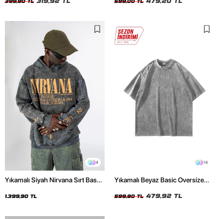
319,92 TL
479,20 TL
399,90 TL
599,00 TL
4
14
Yıkamalı Siyah Nirvana Sırt Baskılı
Yıkamalı Beyaz Basic Oversize
Unisex Oversize Hoodie
Unisex Tshirt
479,92 TL
1.399,90 TL
599,90 TL