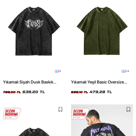
5
14
Yıkamalı Siyah Dusk Baskılı
Yıkamalı Yeşil Basic Oversize
Oversize Unisex Tshirt
Unisex Tshirt
639,20 TL
479,28 TL
799,00 TL
599,10 TL