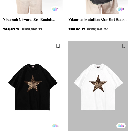
2
4
Yıkamalı Nirvana Sırt Baskılı
Yıkamalı Metallica Mor Sırt Baskılı
Unisex Oversize Tshirt
Siyah Unisex Oversize Tshirt
639,92 TL
639,92 TL
799,90 TL
799,90 TL
8
8