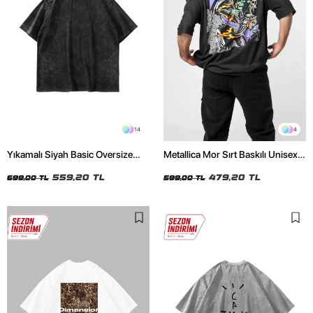
14
4
Yıkamalı Siyah Basic Oversize
Metallica Mor Sırt Baskılı Unisex
Unisex Tshirt
Oversize Siyah Tshirt
559,20 TL
479,20 TL
699,00 TL
599,00 TL