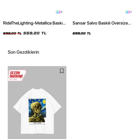
4
2
RideTheLighting-Metallica Baskılı
Sansar Salvo Baskılı Oversize
Oversize Yıkamalı Siyah Unisex
Unisex Siyah Tshirt
Tshirt
559,20 TL
699,00 TL
699,00 TL
Son Gezdiklerin