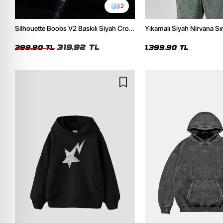
2
Silhouette Boobs V2 Baskılı Siyah Crop
Yıkamalı Siyah Nirvana Sır
Top
Unisex Oversize Hoodie
319,92 TL
399,90 TL
1.399,90 TL