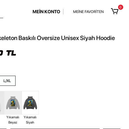
0
MEİN KONTO
MEİNE FAVORİTEN
Skeleton Baskılı Oversize Unisex Siyah Hoodie
0 TL
L/XL
z
Yıkamalı
Yıkamalı
Beyaz
Siyah