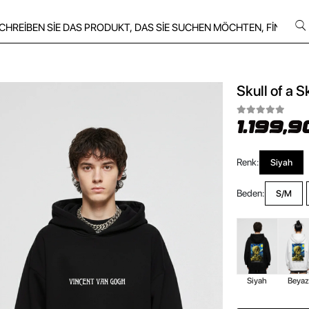
Skull of a 
1.199,9
Renk:
Siyah
Beden:
S/M
Siyah
Beya