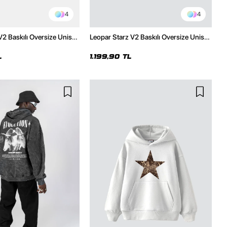
4
4
V2 Baskılı Oversize Unisex
Leopar Starz V2 Baskılı Oversize Unisex
malı Siyah Hoodie
Premium Siyah Hoodie
L
1.199,90 TL