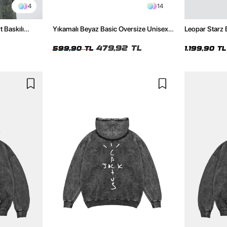
4
14
t Baskılı
Yıkamalı Beyaz Basic Oversize Unisex
Leopar Starz 
Tshirt
Premium Siya
479,92 TL
599,90 TL
1.199,90 TL