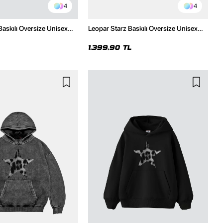
4
4
Baskılı Oversize Unisex
Leopar Starz Baskılı Oversize Unisex
h Hoodie
Premium Yıkamalı Siyah Hoodie
1.399,90 TL