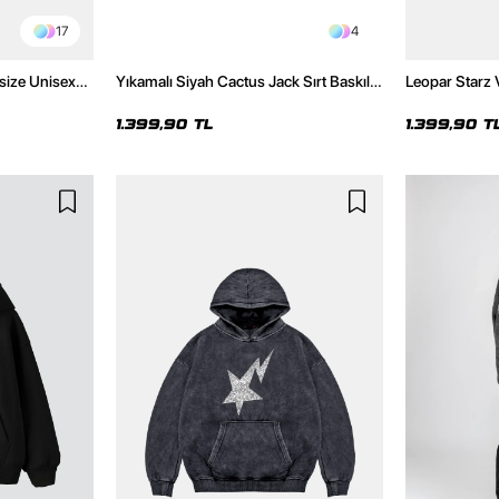
17
4
size Unisex
Yıkamalı Siyah Cactus Jack Sırt Baskılı
Leopar Starz 
Oversize Unisex Hoodie
Premium Yıka
1.399,90 TL
1.399,90 T