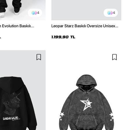
4
4
 Evolution Baskılı
Leopar Starz Baskılı Oversize Unisex
sex Kapüşonlu Hoodie
Premium Beyaz Hoodie
L
1.199,90 TL