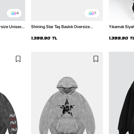
4
7
rsize Unisex
Shining Star Taş Baskılı Oversize
Yıkamalı Siyah
Unisex Premium Yıkamalı Siyah Hoodie
Oversize Uni
1.399,90 TL
1.399,90 T