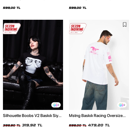
Oversize Unisex Siyah Tshirt
Oversize Unisex Beyaz Tshirt
599,00 TL
599,00 TL
2
2
Silhouette Boobs V2 Baskılı Siyah
Mstng Baskılı Racing Oversize
Crop Top
Unisex Beyaz Tshirt
319,92 TL
479,20 TL
399,90 TL
599,00 TL