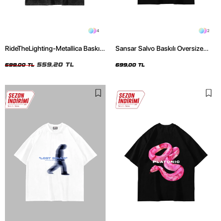
4
2
RideTheLighting-Metallica Baskılı
Sansar Salvo Baskılı Oversize
Oversize Yıkamalı Siyah Unisex
Unisex Siyah Tshirt
Tshirt
559,20 TL
699,00 TL
699,00 TL