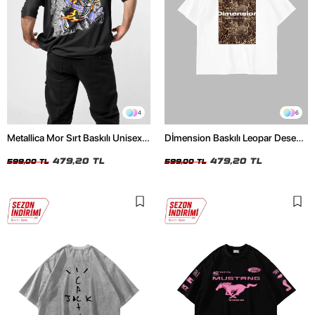
4
6
Metallica Mor Sırt Baskılı Unisex
Dİmension Baskılı Leopar Desenli
Oversize Siyah Tshirt
24/1 Oversize Unisex Beyaz
479,20 TL
Tshirt
479,20 TL
599,00 TL
599,00 TL