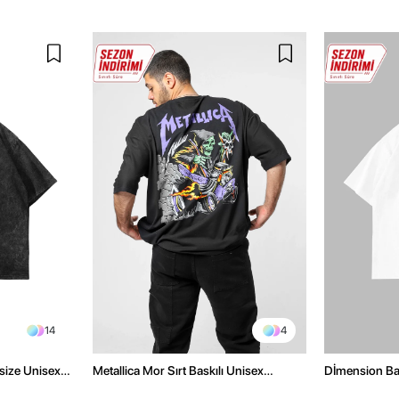
14
4
size Unisex
Metallica Mor Sırt Baskılı Unisex
Dİmension Bas
Oversize Siyah Tshirt
Oversize Unis