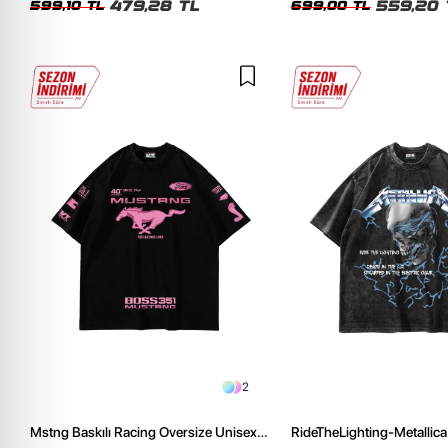
479,28 TL
559,20 
599,10 TL
699,00 TL
2
Mstng Baskılı Racing Oversize Unisex
RideTheLighting-Metallica 