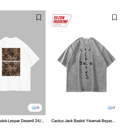
6
4
kılı Leopar Desenli 24/1
Cactus Jack Baskılı Yıkamalı Beyaz
ex Beyaz Tshirt
Unisex Oversize Tshirt