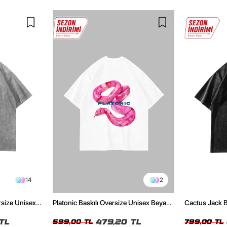
14
2
rsize Unisex
Platonic Baskılı Oversize Unisex Beyaz
Cactus Jack B
Tshirt
Unisex Oversi
TL
479,20 TL
599,00 TL
799,00 TL