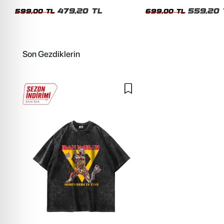
Siyah Tshirt
Oversize Yıkamalı Siyah U
479,20 TL
559,20 
599,00 TL
699,00 TL
Son Gezdiklerin