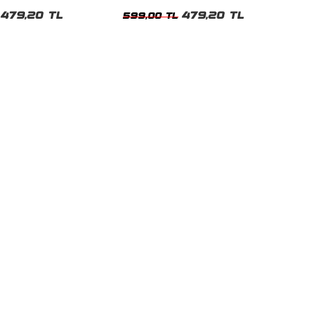
t
Tshirt
479,20 TL
479,20 TL
599,00 TL