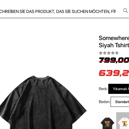
Somewhere I
Siyah Tshir
799,00
639,2
Renk:
Yıkamalı 
Beden:
Standart