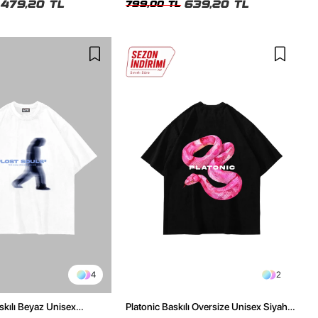
479,20 TL
639,20 TL
799,00 TL
4
2
skılı Beyaz Unisex
Platonic Baskılı Oversize Unisex Siyah