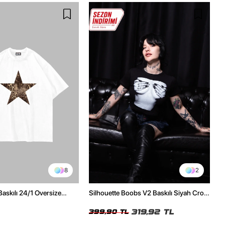
8
2
Baskılı 24/1 Oversize
Silhouette Boobs V2 Baskılı Siyah Crop
Tshirt
Top
319,92 TL
399,90 TL