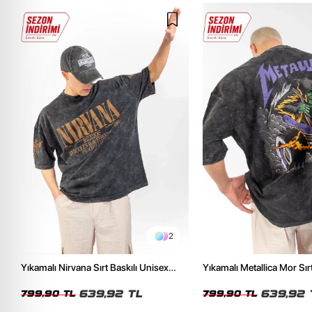
2
Yıkamalı Nirvana Sırt Baskılı Unisex
Yıkamalı Metallica Mor Sırt
Oversize Tshirt
Unisex Oversize Tshirt
639,92 TL
639,92 
799,90 TL
799,90 TL