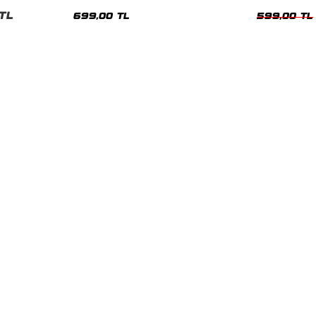
nisex Tshirt
Siyah Tshirt
Oversize Tshir
TL
699,00 TL
599,00 TL