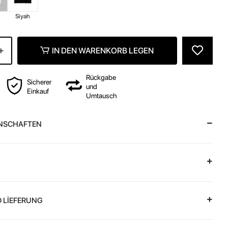
z
Siyah
IN DEN WARENKORB LEGEN
Rückgabe
Sicherer
und
Einkauf
Umtausch
NSCHAFTEN
 LİEFERUNG