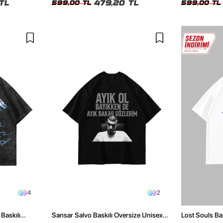
TL
479,20 TL
599,00 TL
599,00 TL
4
2
Baskılı
Sansar Salvo Baskılı Oversize Unisex
Lost Souls Ba