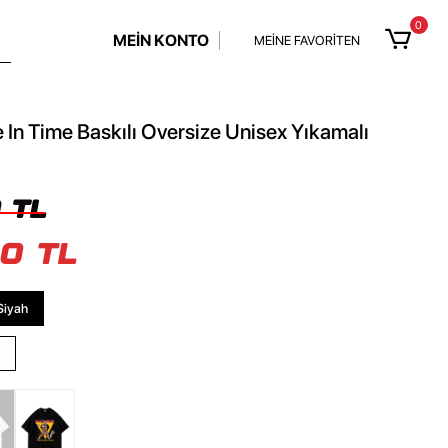
0
MEİN KONTO
MEİNE FAVORİTEN
n Time Baskılı Oversize Unisex Yıkamalı
t
 TL
0 TL
Siyah