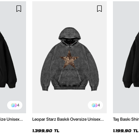
4
4
size Unisex
Leopar Starz Baskılı Oversize Unisex
Taş Baskı Shi
Premium Yıkamalı Siyah Hoodie
Premium Siya
1.399,90 TL
1.199,90 TL