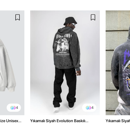
4
4
size Unisex
Yıkamalı Siyah Evolution Baskılı
Yıkamalı Siyah
Oversize Unisex Kapüşonlu Hoodie
Oversize Kap