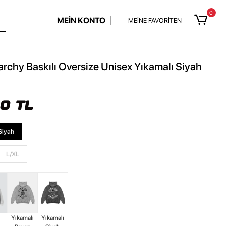
0
MEİN KONTO
MEİNE FAVORİTEN
rchy Baskılı Oversize Unisex Yıkamalı Siyah
90 TL
Siyah
L/XL
z
Yıkamalı
Yıkamalı