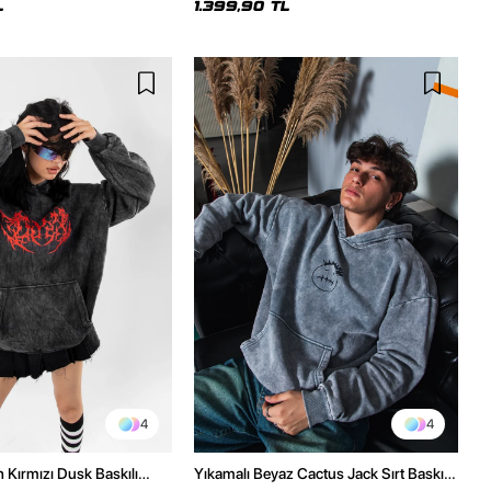
L
1.399,90 TL
4
4
h Kırmızı Dusk Baskılı
Yıkamalı Beyaz Cactus Jack Sırt Baskılı