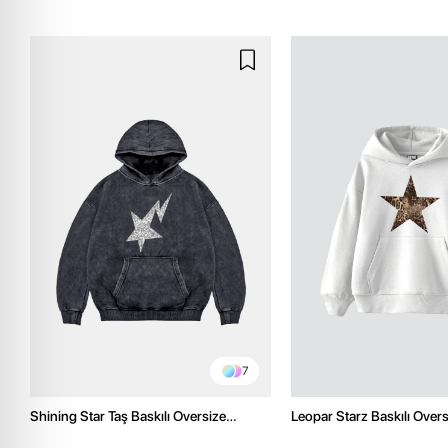
7
Shining Star Taş Baskılı Oversize
Leopar Starz Baskılı Over
Unisex Premium Yıkamalı Siyah Hoodie
Premium Beyaz Hoodie