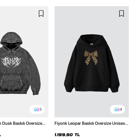
3
4
h Dusk Baskılı Oversize
Fiyonk Leopar Baskılı Oversize Unisex
e
Premium Siyah Hoodie
L
1.199,90 TL