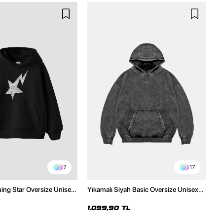
7
17
ning Star Oversize Unisex
Yıkamalı Siyah Basic Oversize Unisex
h Hoodie
Hoodie
1.099,90 TL