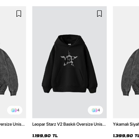
4
4
versize Unisex
Leopar Starz V2 Baskılı Oversize Unisex
Yıkamalı Siya
Hoodie
Premium Siyah Hoodie
Unisex Hoodi
1.199,90 TL
1.399,90 T