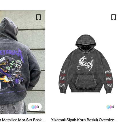
9
4
 Metallica Mor Sırt Baskılı
Yıkamalı Siyah Korn Baskılı Oversize
üşonlu Hoodie
Unisex Hoodie