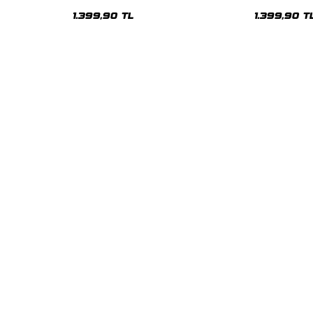
Oversize Unisex Hoodie
Oversize Uni
1.399,90 TL
1.399,90 T