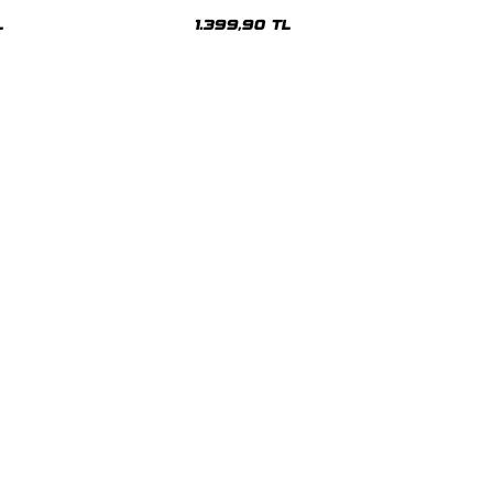
sex Hoodie
Oversize Unisex Hoodie
L
1.399,90 TL