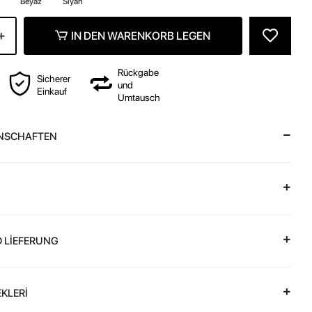
Beyaz
Siyah
IN DEN WARENKORB LEGEN
Rückgabe
Sicherer
und
Einkauf
Umtausch
NSCHAFTEN
 LİEFERUNG
KLERİ