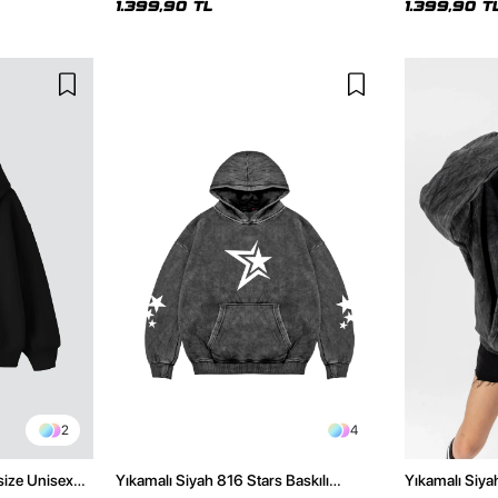
1.399,90 TL
1.399,90 T
2
4
size Unisex
Yıkamalı Siyah 816 Stars Baskılı
Yıkamalı Siya