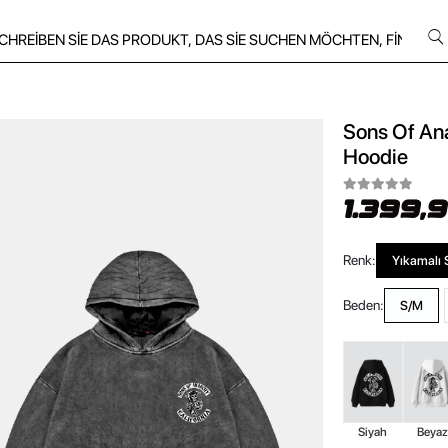
Sons Of Ana
Hoodie
1.399,
Renk:
Yıkamalı 
Beden:
S/M
Siyah
Beya