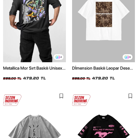
4
6
Metallica Mor Sırt Baskılı Unisex
Dİmension Baskılı Leopar Desenli
Oversize Siyah Tshirt
24/1 Oversize Unisex Beyaz
479,20 TL
Tshirt
479,20 TL
599,00 TL
599,00 TL