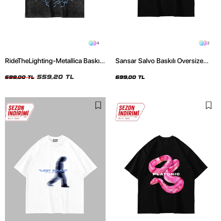
4
2
RideTheLighting-Metallica Baskılı
Sansar Salvo Baskılı Oversize
Oversize Yıkamalı Siyah Unisex
Unisex Siyah Tshirt
Tshirt
559,20 TL
699,00 TL
699,00 TL