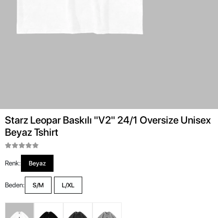
Starz Leopar Baskılı "V2" 24/1 Oversize Unisex
Beyaz Tshirt
Renk:
Beyaz
Beden:
S/M
L/XL