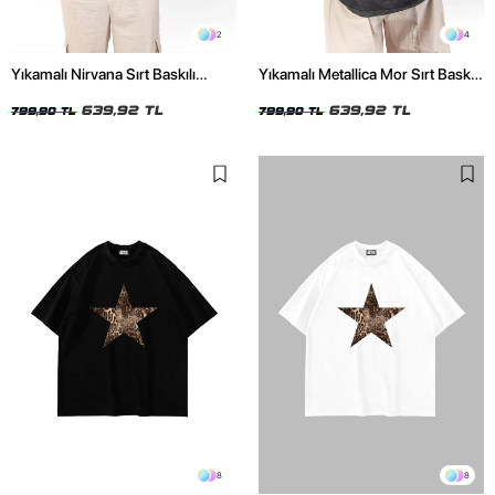
2
4
Yıkamalı Nirvana Sırt Baskılı
Yıkamalı Metallica Mor Sırt Baskılı
Unisex Oversize Tshirt
Siyah Unisex Oversize Tshirt
639,92 TL
639,92 TL
799,90 TL
799,90 TL
8
8