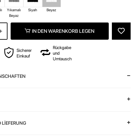
lı
Yıkamalı
Siyah
Beyaz
Beyaz
IN DEN WARENKORB LEGEN
Rückgabe
Sicherer
und
Einkauf
Umtausch
NSCHAFTEN
 LİEFERUNG