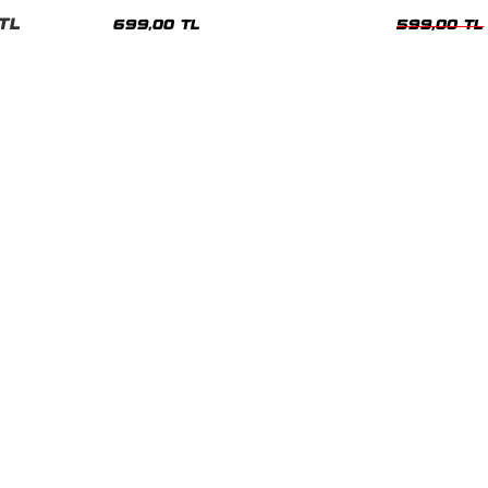
nisex Tshirt
Siyah Tshirt
Oversize Tshir
TL
699,00 TL
599,00 TL