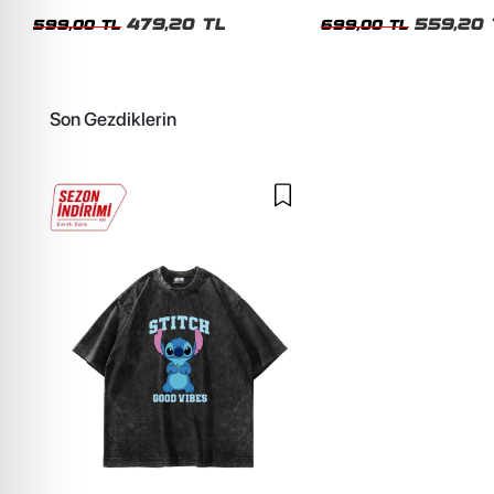
Siyah Tshirt
Oversize Yıkamalı Siyah U
479,20 TL
559,20 
599,00 TL
699,00 TL
Son Gezdiklerin