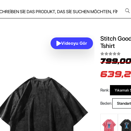
Stitch Good
Videoyu Gör
Tshirt
799,00
639,2
Renk:
Yıkamalı 
Beden:
Standart