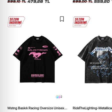
479,28 TL
559,20 
599,10 TL
699,00 TL
2
Mstng Baskılı Racing Oversize Unisex
RideTheLighting-Metallica 