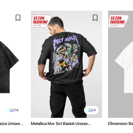
14
4
size Unisex
Metallica Mor Sırt Baskılı Unisex
Dİmension Bas
Oversize Siyah Tshirt
Oversize Unis