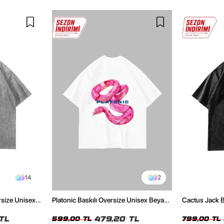
14
2
rsize Unisex
Platonic Baskılı Oversize Unisex Beyaz
Cactus Jack B
Tshirt
Unisex Oversi
TL
479,20 TL
599,00 TL
799,00 TL