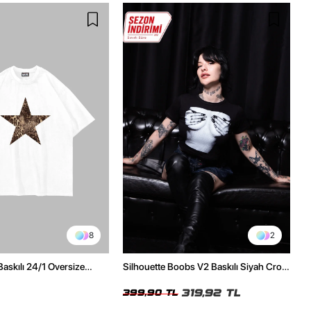
8
2
Baskılı 24/1 Oversize
Silhouette Boobs V2 Baskılı Siyah Crop
Tshirt
Top
319,92 TL
399,90 TL