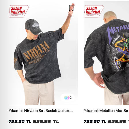
2
Yıkamalı Nirvana Sırt Baskılı Unisex
Yıkamalı Metallica Mor Sırt
Oversize Tshirt
Unisex Oversize Tshirt
639,92 TL
639,92 
799,90 TL
799,90 TL