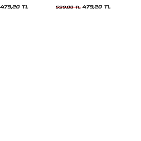
t
Tshirt
479,20 TL
479,20 TL
599,00 TL