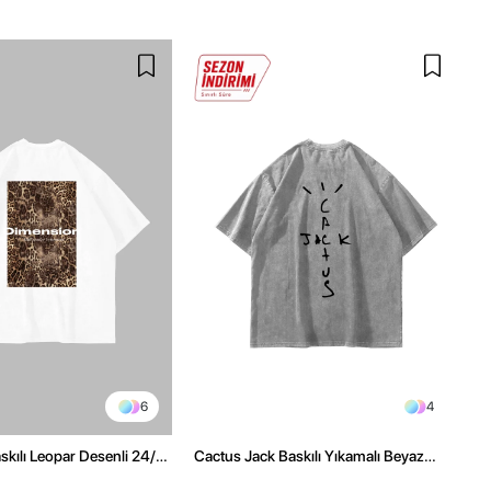
6
4
kılı Leopar Desenli 24/1
Cactus Jack Baskılı Yıkamalı Beyaz
ex Beyaz Tshirt
Unisex Oversize Tshirt