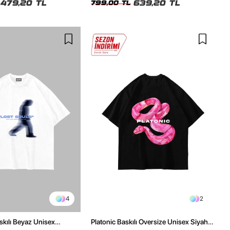
479,20 TL
639,20 TL
799,00 TL
4
2
skılı Beyaz Unisex
Platonic Baskılı Oversize Unisex Siyah