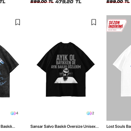
TL
479,20 TL
599,00 TL
599,00 TL
4
2
Baskılı
Sansar Salvo Baskılı Oversize Unisex
Lost Souls Ba