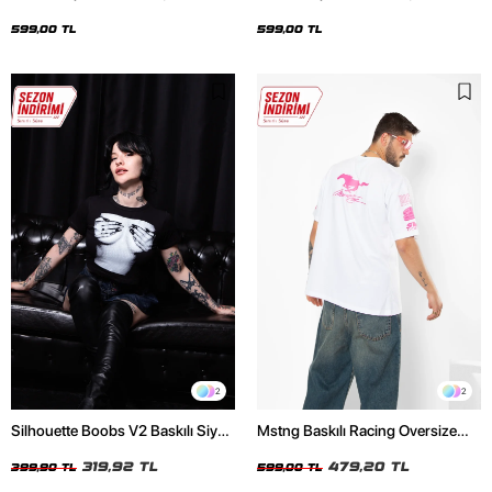
Oversize Unisex Siyah Tshirt
Oversize Unisex Beyaz Tshirt
599,00 TL
599,00 TL
2
2
Silhouette Boobs V2 Baskılı Siyah
Mstng Baskılı Racing Oversize
Crop Top
Unisex Beyaz Tshirt
319,92 TL
479,20 TL
399,90 TL
599,00 TL