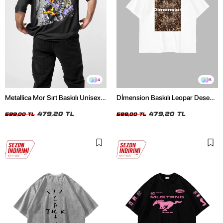
4
6
Metallica Mor Sırt Baskılı Unisex
Dİmension Baskılı Leopar Desenli
Oversize Siyah Tshirt
24/1 Oversize Unisex Beyaz
479,20 TL
Tshirt
479,20 TL
599,00 TL
599,00 TL