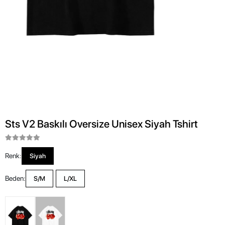
Sts V2 Baskılı Oversize Unisex Siyah Tshirt
Renk:
Siyah
Beden:
S/M
L/XL