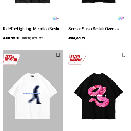
4
2
RideTheLighting-Metallica Baskılı
Sansar Salvo Baskılı Oversize
Oversize Yıkamalı Siyah Unisex
Unisex Siyah Tshirt
Tshirt
559,20 TL
699,00 TL
699,00 TL