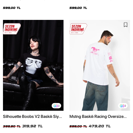
Oversize Unisex Siyah Tshirt
Oversize Unisex Beyaz Tshirt
599,00 TL
599,00 TL
2
2
Silhouette Boobs V2 Baskılı Siyah
Mstng Baskılı Racing Oversize
Crop Top
Unisex Beyaz Tshirt
319,92 TL
479,20 TL
399,90 TL
599,00 TL