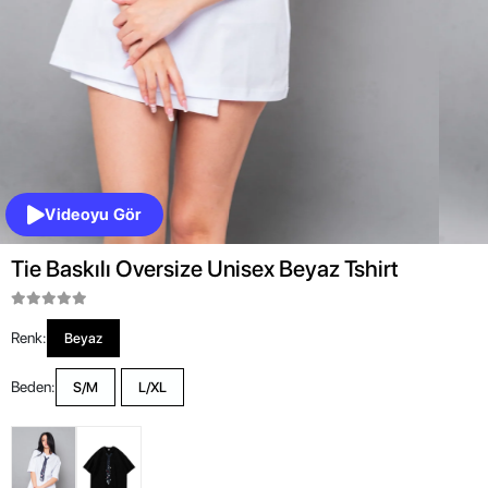
Videoyu Gör
Tie Baskılı Oversize Unisex Beyaz Tshirt
Renk:
Beyaz
Beden:
S/M
L/XL