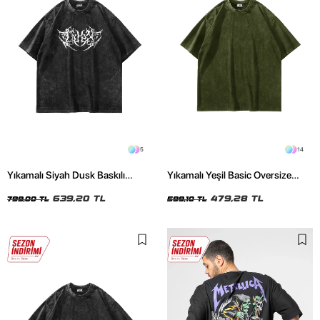
5
14
Yıkamalı Siyah Dusk Baskılı
Yıkamalı Yeşil Basic Oversize
Oversize Unisex Tshirt
Unisex Tshirt
639,20 TL
479,28 TL
799,00 TL
599,10 TL