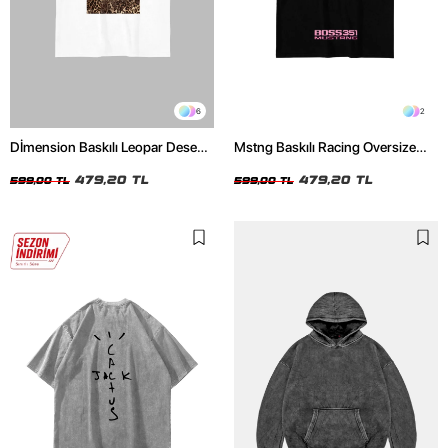
6
2
Dİmension Baskılı Leopar Desenli
Mstng Baskılı Racing Oversize
24/1 Oversize Unisex Beyaz
Unisex Siyah Tshirt
Tshirt
479,20 TL
479,20 TL
599,00 TL
599,00 TL