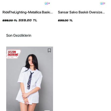
4
2
RideTheLighting-Metallica Baskılı
Sansar Salvo Baskılı Oversize
Oversize Yıkamalı Siyah Unisex
Unisex Siyah Tshirt
Tshirt
559,20 TL
699,00 TL
699,00 TL
Son Gezdiklerin