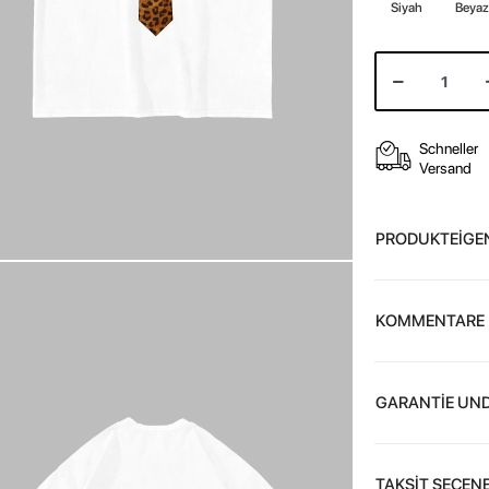
Siyah
Beya
Schneller
Versand
PRODUKTEİGE
KOMMENTARE
GARANTİE UND
TAKSİT SEÇENE