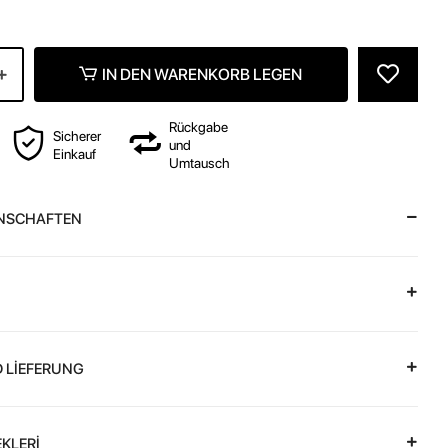
z
IN DEN WARENKORB LEGEN
Rückgabe
Sicherer
und
Einkauf
Umtausch
NSCHAFTEN
 LİEFERUNG
KLERİ