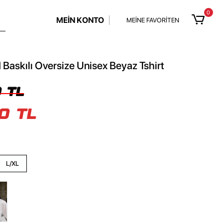
0
MEİN KONTO
MEİNE FAVORİTEN
 Baskılı Oversize Unisex Beyaz Tshirt
 TL
0 TL
L/XL