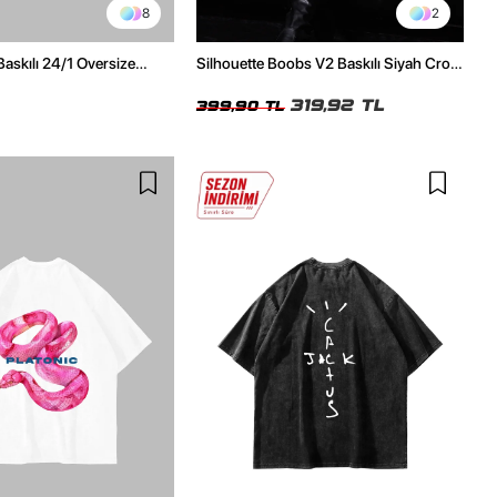
8
2
Baskılı 24/1 Oversize
Silhouette Boobs V2 Baskılı Siyah Crop
Tshirt
Top
319,92 TL
399,90 TL