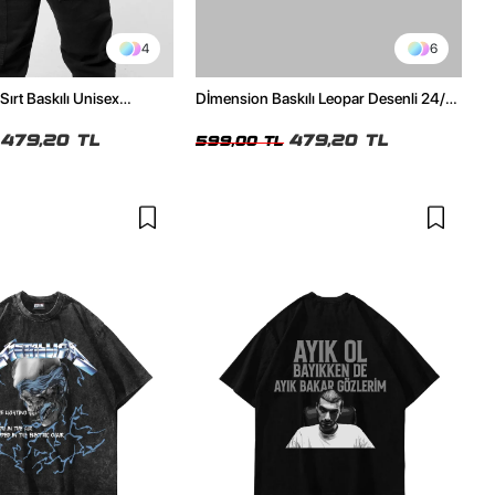
4
6
Sırt Baskılı Unisex
Dİmension Baskılı Leopar Desenli 24/1
h Tshirt
Oversize Unisex Beyaz Tshirt
479,20 TL
479,20 TL
599,00 TL