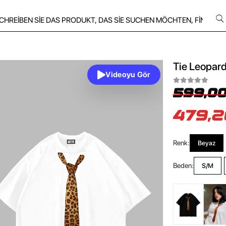
Tie Leopard
Videoyu Gör
599,00
479,2
Renk:
Beyaz
Beden:
S/M