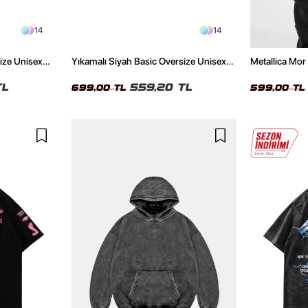
14
14
size Unisex
Yıkamalı Siyah Basic Oversize Unisex
Metallica Mor 
Tshirt
Oversize Siya
TL
559,20 TL
699,00 TL
599,00 TL