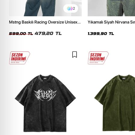
2
Mstng Baskılı Racing Oversize Unisex
Yıkamalı Siyah Nirvana Sır
Beyaz Tshirt
Unisex Oversize Hoodie
479,20 TL
599,00 TL
1.399,90 TL