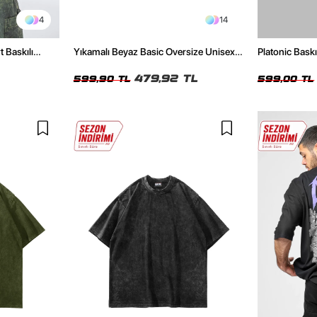
4
14
t Baskılı
Yıkamalı Beyaz Basic Oversize Unisex
Platonic Bask
Tshirt
Tshirt
479,92 TL
599,90 TL
599,00 TL