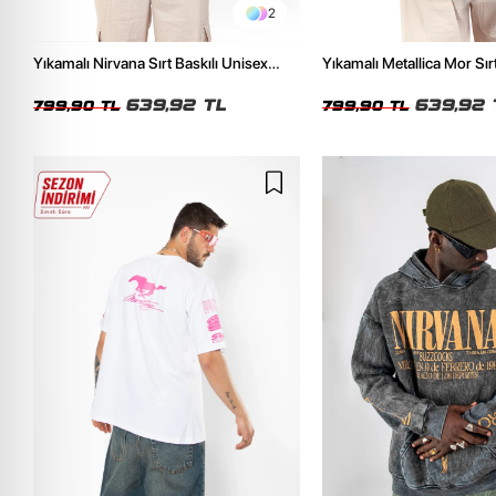
2
Yıkamalı Nirvana Sırt Baskılı Unisex
Yıkamalı Metallica Mor Sırt
Oversize Tshirt
Unisex Oversize Tshirt
639,92 TL
639,92 
799,90 TL
799,90 TL