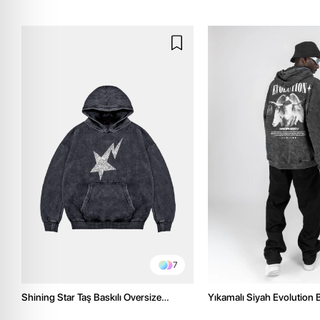
7
Shining Star Taş Baskılı Oversize
Yıkamalı Siyah Evolution B
Unisex Premium Yıkamalı Siyah Hoodie
Oversize Unisex Kapüşon