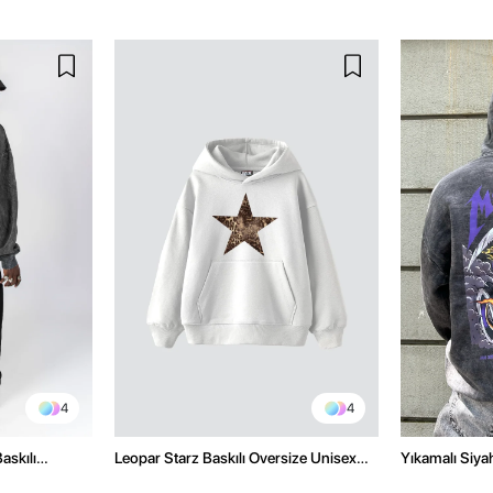
4
4
askılı
Leopar Starz Baskılı Oversize Unisex
Yıkamalı Siyah
lu Hoodie
Premium Beyaz Hoodie
Oversize Kap