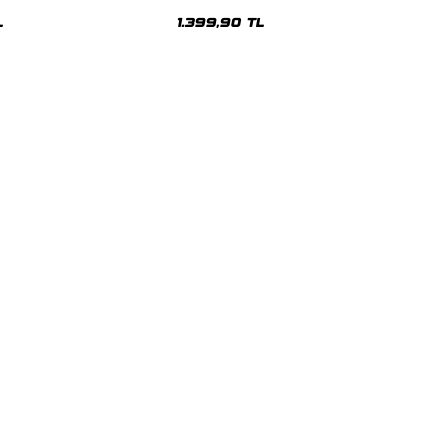
sex Hoodie
Oversize Unisex Hoodie
L
1.399,90 TL