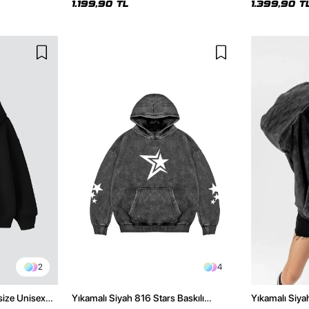
1.199,90 TL
1.399,90 T
2
4
size Unisex
Yıkamalı Siyah 816 Stars Baskılı
Yıkamalı Siya