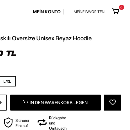
0
MEİN KONTO
MEİNE FAVORİTEN
kılı Oversize Unisex Beyaz Hoodie
0 TL
L/XL
IN DEN WARENKORB LEGEN
Rückgabe
Sicherer
und
Einkauf
Umtausch