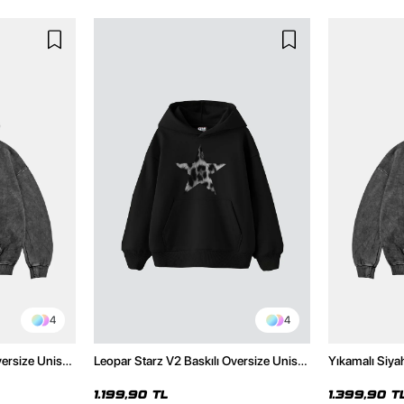
4
4
versize Unisex
Leopar Starz V2 Baskılı Oversize Unisex
Yıkamalı Siya
Hoodie
Premium Siyah Hoodie
Unisex Hoodi
1.199,90 TL
1.399,90 T