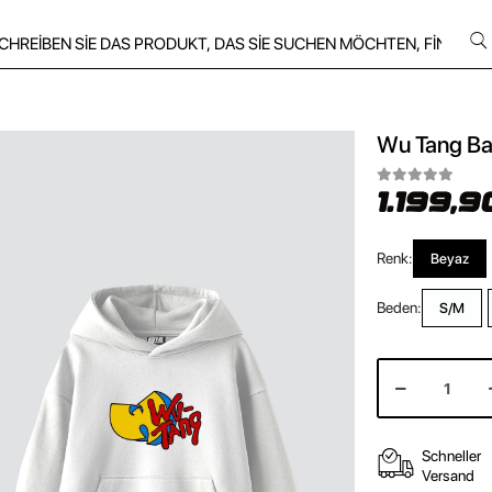
Wu Tang Bas
1.199,9
Renk:
Beyaz
Beden:
S/M
Schneller
Versand