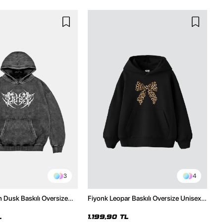
3
4
h Dusk Baskılı Oversize
Fiyonk Leopar Baskılı Oversize Unisex
e
Premium Siyah Hoodie
L
1.199,90 TL