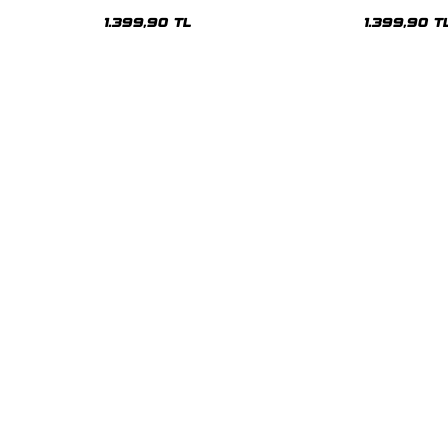
Oversize Unisex Hoodie
Oversize Uni
1.399,90 TL
1.399,90 T