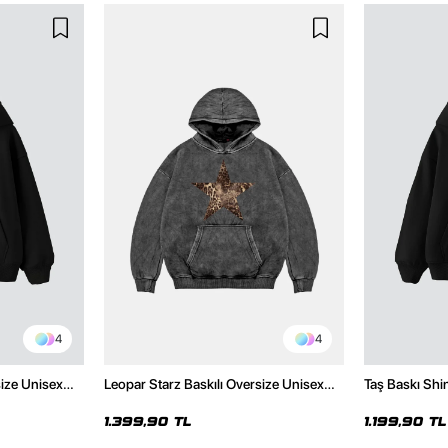
4
4
size Unisex
Leopar Starz Baskılı Oversize Unisex
Taş Baskı Shi
Premium Yıkamalı Siyah Hoodie
Premium Siya
1.399,90 TL
1.199,90 TL