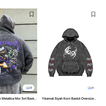
9
4
 Metallica Mor Sırt Baskılı
Yıkamalı Siyah Korn Baskılı Oversize
üşonlu Hoodie
Unisex Hoodie