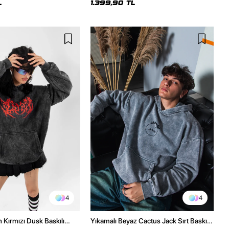
L
1.399,90 TL
4
4
h Kırmızı Dusk Baskılı
Yıkamalı Beyaz Cactus Jack Sırt Baskılı