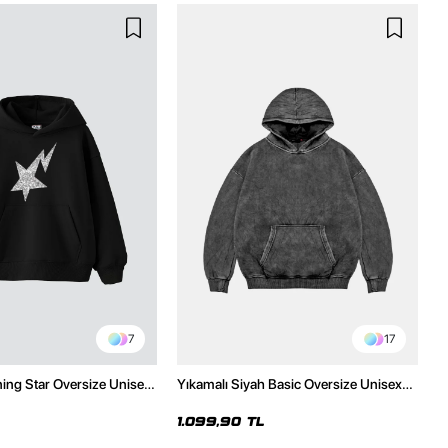
7
17
ning Star Oversize Unisex
Yıkamalı Siyah Basic Oversize Unisex
h Hoodie
Hoodie
1.099,90 TL