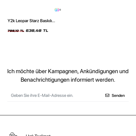
9
Y2k Leopar Starz Baskılı
Oversize Unisex Yıkamalı
Beyaz Tshirt
638,48 TL
798,10 TL
Ich möchte über Kampagnen, Ankündigungen und
Benachrichtigungen informiert werden.
Senden