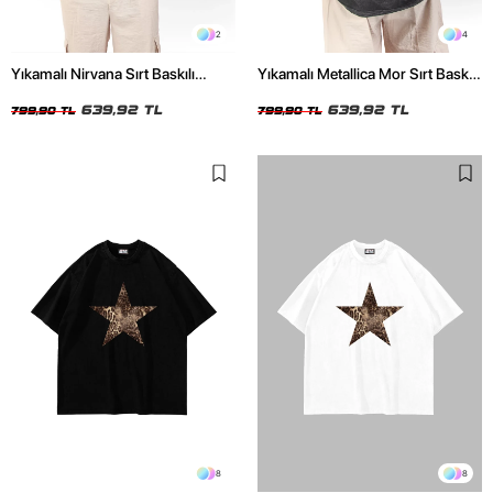
2
4
Yıkamalı Nirvana Sırt Baskılı
Yıkamalı Metallica Mor Sırt Baskılı
Unisex Oversize Tshirt
Siyah Unisex Oversize Tshirt
639,92 TL
639,92 TL
799,90 TL
799,90 TL
8
8