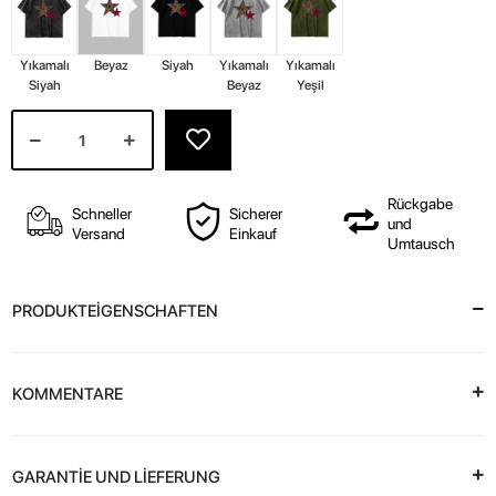
Yıkamalı
Beyaz
Siyah
Yıkamalı
Yıkamalı
Siyah
Beyaz
Yeşil
Rückgabe
Schneller
Sicherer
und
Versand
Einkauf
Umtausch
PRODUKTEİGENSCHAFTEN
KOMMENTARE
GARANTİE UND LİEFERUNG