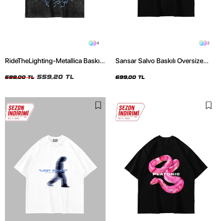
4
2
RideTheLighting-Metallica Baskılı
Sansar Salvo Baskılı Oversize
Oversize Yıkamalı Siyah Unisex
Unisex Siyah Tshirt
Tshirt
559,20 TL
699,00 TL
699,00 TL