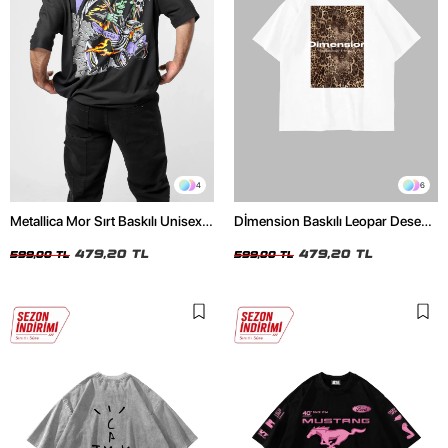
4
6
Metallica Mor Sırt Baskılı Unisex
Dİmension Baskılı Leopar Desenli
Oversize Siyah Tshirt
24/1 Oversize Unisex Beyaz
479,20 TL
Tshirt
479,20 TL
599,00 TL
599,00 TL