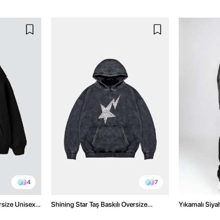
4
7
rsize Unisex
Shining Star Taş Baskılı Oversize
Yıkamalı Siyah
Unisex Premium Yıkamalı Siyah Hoodie
Oversize Uni