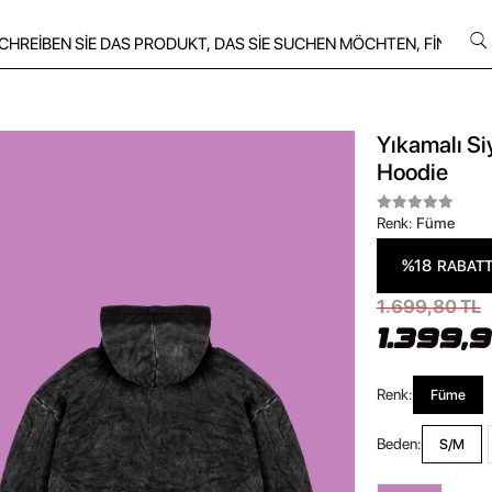
Yıkamalı Si
Hoodie
Renk:
Füme
%18
RABAT
1.699,80 TL
1.399,
Renk:
Füme
Beden:
S/M