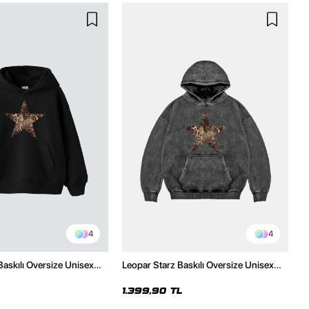
4
4
Baskılı Oversize Unisex
Leopar Starz Baskılı Oversize Unisex
h Hoodie
Premium Yıkamalı Siyah Hoodie
1.399,90 TL