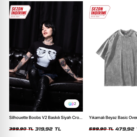
2
Silhouette Boobs V2 Baskılı Siyah Crop
Yıkamalı Beyaz Basic Ove
Top
Tshirt
319,92 TL
479,92 
399,90 TL
599,90 TL