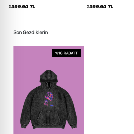
Oversize Kapüşonlu Hoodie
Unisex Hoodie
1.399,90 TL
1.399,90 TL
Son Gezdiklerin
%18
RABATT