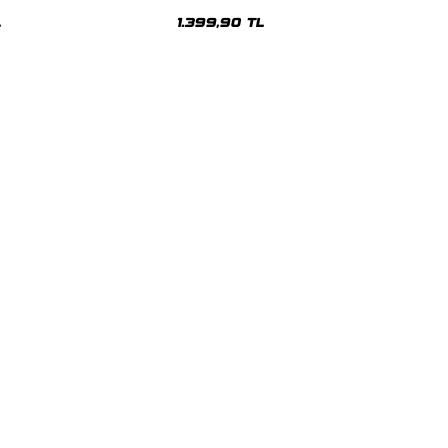
Oversize Unisex Hoodie
L
1.399,90 TL