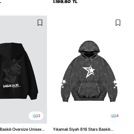
L
1.199,90 TL
2
4
Baskılı Oversize Unisex
Yıkamalı Siyah 816 Stars Baskılı