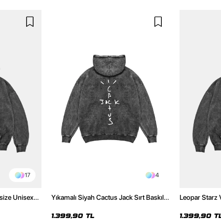
17
4
size Unisex
Yıkamalı Siyah Cactus Jack Sırt Baskılı
Leopar Starz 
Oversize Unisex Hoodie
Premium Yıka
1.399,90 TL
1.399,90 T