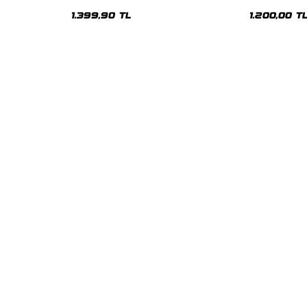
Premium Yıkamalı Beyaz Hoodie
Siyah Hoodie
1.399,90 TL
1.200,00 T