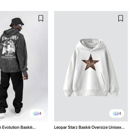
4
4
 Evolution Baskılı
Leopar Starz Baskılı Oversize Unisex
sex Kapüşonlu Hoodie
Premium Beyaz Hoodie