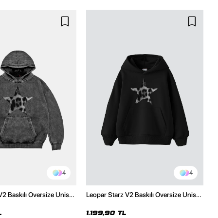
4
4
V2 Baskılı Oversize Unisex
Leopar Starz V2 Baskılı Oversize Unisex
malı Siyah Hoodie
Premium Siyah Hoodie
L
1.199,90 TL