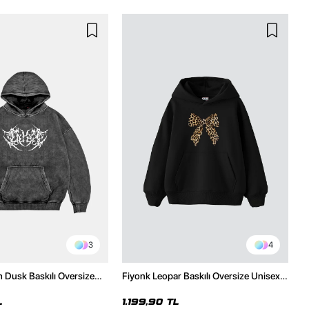
3
4
h Dusk Baskılı Oversize
Fiyonk Leopar Baskılı Oversize Unisex
e
Premium Siyah Hoodie
L
1.199,90 TL