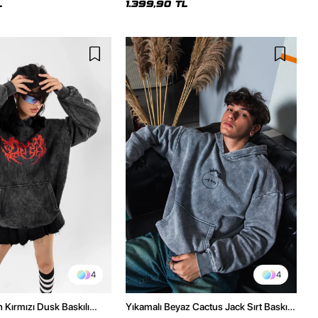
L
1.399,90 TL
4
4
h Kırmızı Dusk Baskılı
Yıkamalı Beyaz Cactus Jack Sırt Baskılı