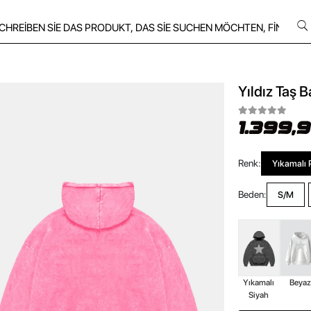
Yıldız Taş 
1.399,
Renk:
Yıkamalı
Beden:
S/M
Yıkamalı
Beya
Siyah