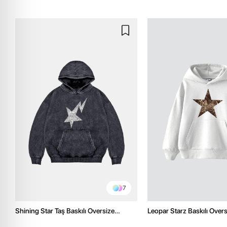
7
Shining Star Taş Baskılı Oversize
Leopar Starz Baskılı Over
Unisex Premium Yıkamalı Siyah Hoodie
Premium Beyaz Hoodie