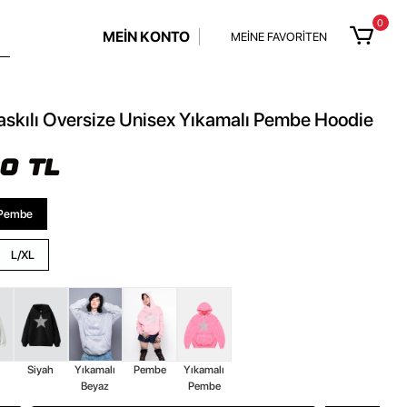
0
MEİN KONTO
MEİNE FAVORİTEN
Baskılı Oversize Unisex Yıkamalı Pembe Hoodie
90 TL
 Pembe
L/XL
z
Siyah
Yıkamalı
Pembe
Yıkamalı
Beyaz
Pembe