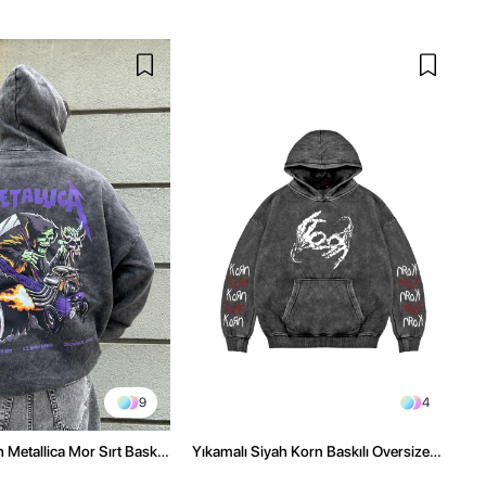
9
4
 Metallica Mor Sırt Baskılı
Yıkamalı Siyah Korn Baskılı Oversize
üşonlu Hoodie
Unisex Hoodie