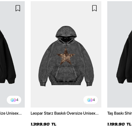
4
4
size Unisex
Leopar Starz Baskılı Oversize Unisex
Taş Baskı Shi
Premium Yıkamalı Siyah Hoodie
Premium Siya
1.399,90 TL
1.199,90 TL