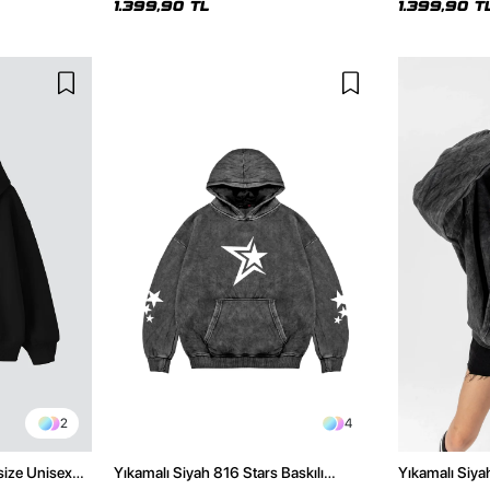
1.399,90 TL
1.399,90 T
2
4
size Unisex
Yıkamalı Siyah 816 Stars Baskılı
Yıkamalı Siya