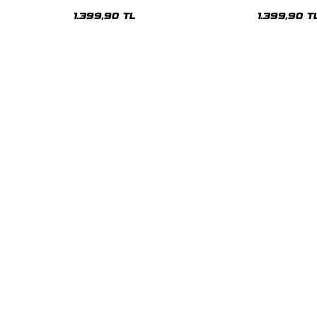
Oversize Unisex Hoodie
Oversize Uni
1.399,90 TL
1.399,90 T