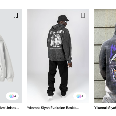
4
4
size Unisex
Yıkamalı Siyah Evolution Baskılı
Yıkamalı Siyah
Oversize Unisex Kapüşonlu Hoodie
Oversize Kap