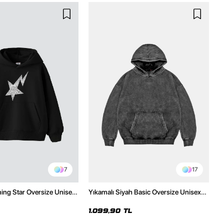
7
17
ning Star Oversize Unisex
Yıkamalı Siyah Basic Oversize Unisex
h Hoodie
Hoodie
1.099,90 TL