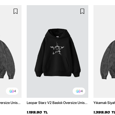
4
4
versize Unisex
Leopar Starz V2 Baskılı Oversize Unisex
Yıkamalı Siya
Hoodie
Premium Siyah Hoodie
Unisex Hoodi
1.199,90 TL
1.399,90 T