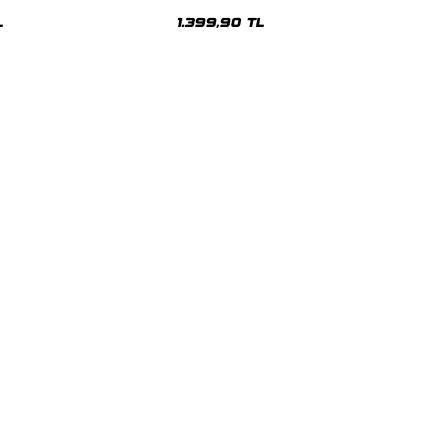
sex Hoodie
Oversize Unisex Hoodie
L
1.399,90 TL