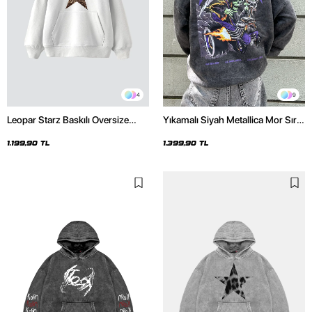
4
9
Leopar Starz Baskılı Oversize
Yıkamalı Siyah Metallica Mor Sırt
Unisex Premium Beyaz Hoodie
Baskılı Oversize Kapüşonlu
Hoodie
1.199,90 TL
1.399,90 TL