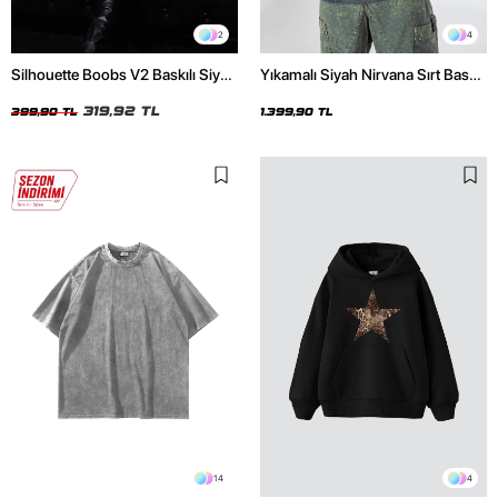
2
4
Silhouette Boobs V2 Baskılı Siyah
Yıkamalı Siyah Nirvana Sırt Baskılı
Crop Top
Unisex Oversize Hoodie
319,92 TL
399,90 TL
1.399,90 TL
14
4