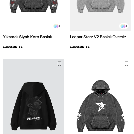
4
4
Yıkamalı Siyah Korn Baskılı
Leopar Starz V2 Baskılı Oversize
Oversize Unisex Hoodie
Unisex Premium Yıkamalı Beyaz
Hoodie
1.399,90 TL
1.399,90 TL