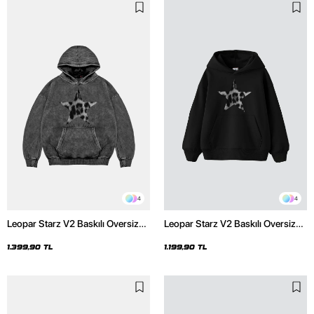
4
4
Leopar Starz V2 Baskılı Oversize
Leopar Starz V2 Baskılı Oversize
Unisex Premium Yıkamalı Siyah
Unisex Premium Siyah Hoodie
Hoodie
1.399,90 TL
1.199,90 TL