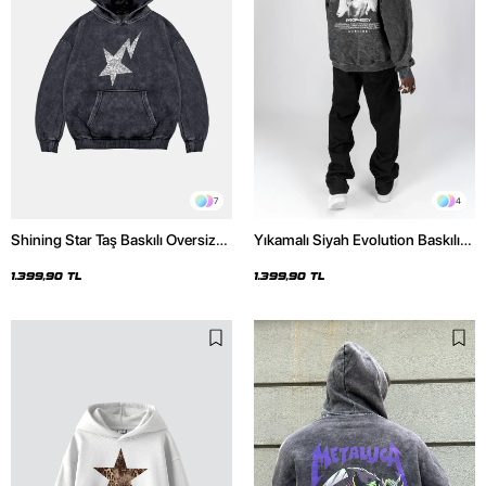
7
4
Shining Star Taş Baskılı Oversize
Yıkamalı Siyah Evolution Baskılı
Unisex Premium Yıkamalı Siyah
Oversize Unisex Kapüşonlu
Hoodie
Hoodie
1.399,90 TL
1.399,90 TL