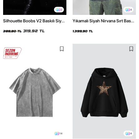
2
4
Silhouette Boobs V2 Baskılı Siyah
Yıkamalı Siyah Nirvana Sırt Baskılı
Crop Top
Unisex Oversize Hoodie
319,92 TL
399,90 TL
1.399,90 TL
14
4