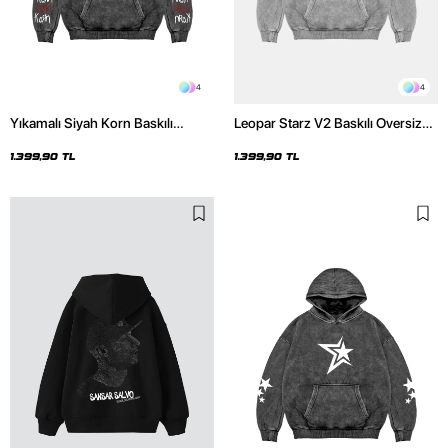
4
4
Yıkamalı Siyah Korn Baskılı
Leopar Starz V2 Baskılı Oversize
Oversize Unisex Hoodie
Unisex Premium Yıkamalı Beyaz
Hoodie
1.399,90 TL
1.399,90 TL