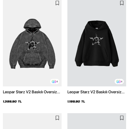
4
4
Leopar Starz V2 Baskılı Oversize
Leopar Starz V2 Baskılı Oversize
Unisex Premium Yıkamalı Siyah
Unisex Premium Siyah Hoodie
Hoodie
1.399,90 TL
1.199,90 TL