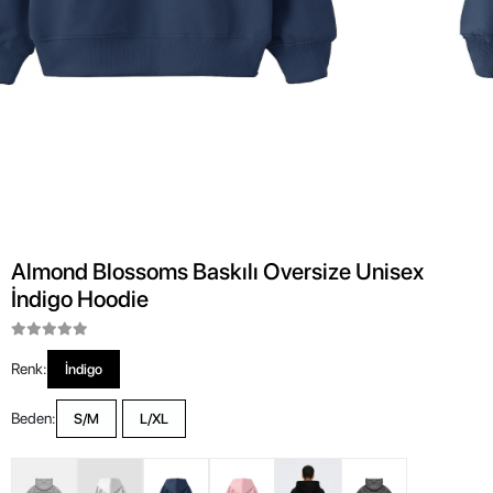
Almond Blossoms Baskılı Oversize Unisex
İndigo Hoodie
Renk:
İndigo
Beden:
S/M
L/XL