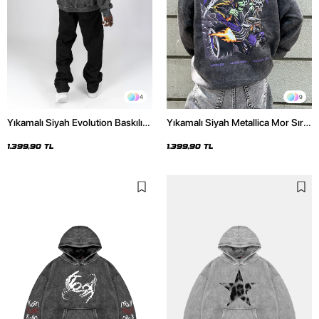
4
9
Yıkamalı Siyah Evolution Baskılı
Yıkamalı Siyah Metallica Mor Sırt
Oversize Unisex Kapüşonlu
Baskılı Oversize Kapüşonlu
Hoodie
Hoodie
1.399,90 TL
1.399,90 TL