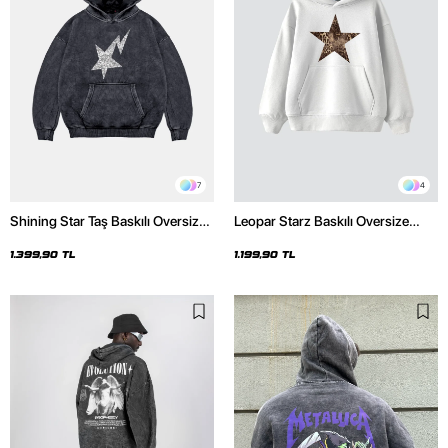
7
4
Shining Star Taş Baskılı Oversize
Leopar Starz Baskılı Oversize
Unisex Premium Yıkamalı Siyah
Unisex Premium Beyaz Hoodie
Hoodie
1.399,90 TL
1.199,90 TL