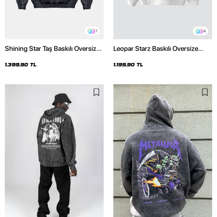
7
4
Shining Star Taş Baskılı Oversize
Leopar Starz Baskılı Oversize
Unisex Premium Yıkamalı Siyah
Unisex Premium Beyaz Hoodie
Hoodie
1.399,90 TL
1.199,90 TL