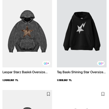
4
7
Leopar Starz Baskılı Oversize
Taş Baskı Shining Star Oversize
Unisex Premium Yıkamalı Siyah
Unisex Premium Siyah Hoodie
Hoodie
1.399,90 TL
1.199,90 TL