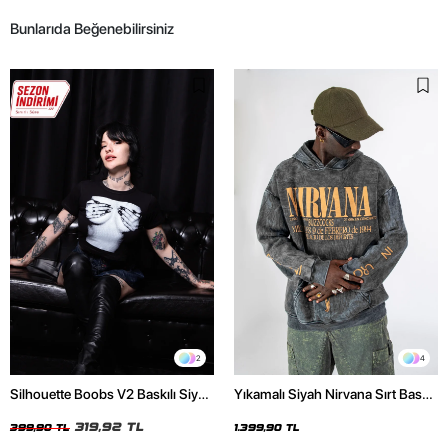
Bunlarıda Beğenebilirsiniz
2
4
Silhouette Boobs V2 Baskılı Siyah
Yıkamalı Siyah Nirvana Sırt Baskılı
Crop Top
Unisex Oversize Hoodie
319,92 TL
399,90 TL
1.399,90 TL