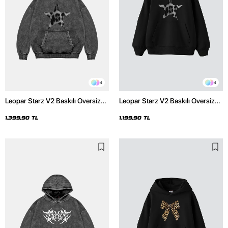
4
4
Leopar Starz V2 Baskılı Oversize
Leopar Starz V2 Baskılı Oversize
Unisex Premium Yıkamalı Siyah
Unisex Premium Siyah Hoodie
Hoodie
1.399,90 TL
1.199,90 TL