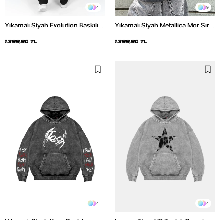
4
9
Yıkamalı Siyah Evolution Baskılı
Yıkamalı Siyah Metallica Mor Sırt
Oversize Unisex Kapüşonlu
Baskılı Oversize Kapüşonlu
Hoodie
Hoodie
1.399,90 TL
1.399,90 TL
4
4