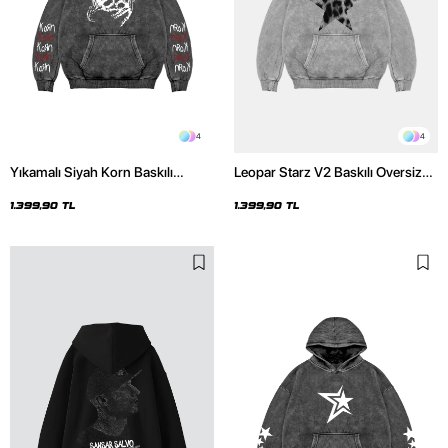
4
4
Yıkamalı Siyah Korn Baskılı
Leopar Starz V2 Baskılı Oversize
Oversize Unisex Hoodie
Unisex Premium Yıkamalı Beyaz
Hoodie
1.399,90 TL
1.399,90 TL