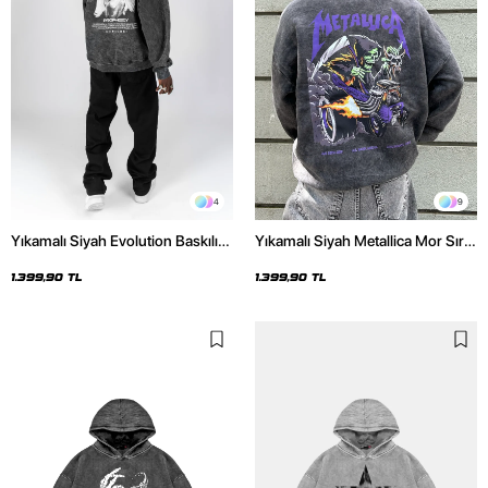
4
9
Yıkamalı Siyah Evolution Baskılı
Yıkamalı Siyah Metallica Mor Sırt
Oversize Unisex Kapüşonlu
Baskılı Oversize Kapüşonlu
Hoodie
Hoodie
1.399,90 TL
1.399,90 TL