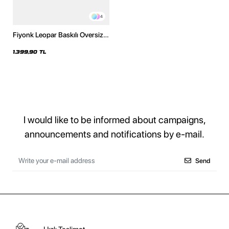
4
Fiyonk Leopar Baskılı Oversize
Unisex Premium Yıkamalı
Siyah Hoodie
1.399,90 TL
I would like to be informed about campaigns,
announcements and notifications by e-mail.
Send