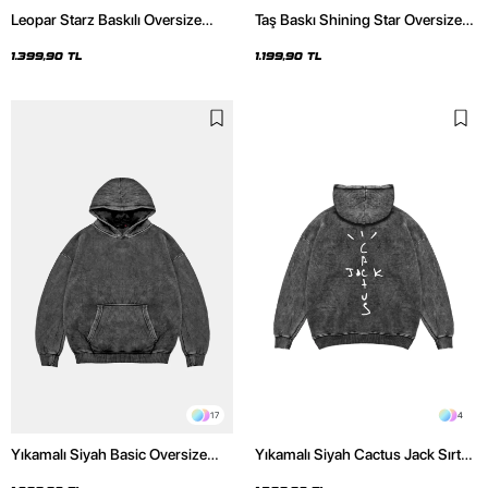
Leopar Starz Baskılı Oversize
Taş Baskı Shining Star Oversize
Unisex Premium Yıkamalı Siyah
Unisex Premium Siyah Hoodie
Hoodie
1.399,90 TL
1.199,90 TL
17
4
Yıkamalı Siyah Basic Oversize
Yıkamalı Siyah Cactus Jack Sırt
Unisex Hoodie
Baskılı Oversize Unisex Hoodie