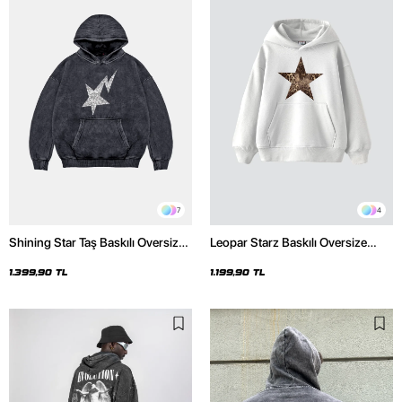
7
4
Shining Star Taş Baskılı Oversize
Leopar Starz Baskılı Oversize
Unisex Premium Yıkamalı Siyah
Unisex Premium Beyaz Hoodie
Hoodie
1.399,90 TL
1.199,90 TL