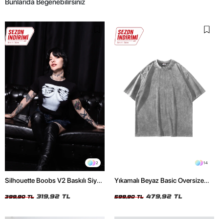
Bunlarıda Beğenebilirsiniz
2
14
Silhouette Boobs V2 Baskılı Siyah
Yıkamalı Beyaz Basic Oversize
Crop Top
Unisex Tshirt
319,92 TL
479,92 TL
399,90 TL
599,90 TL