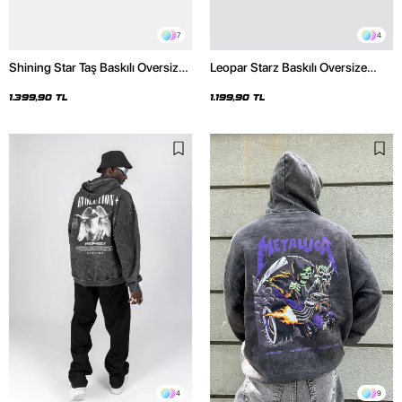
7
4
Shining Star Taş Baskılı Oversize
Leopar Starz Baskılı Oversize
Unisex Premium Yıkamalı Siyah
Unisex Premium Beyaz Hoodie
Hoodie
1.399,90 TL
1.199,90 TL
4
9