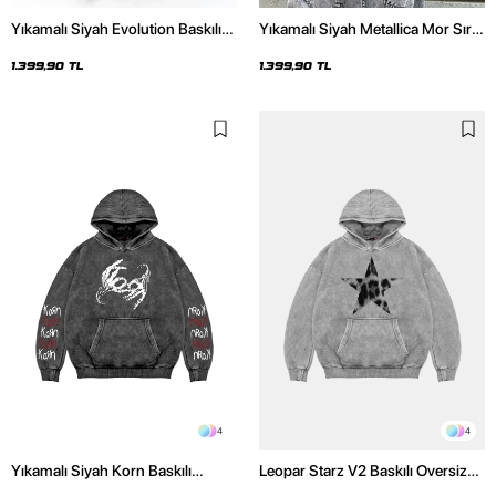
Yıkamalı Siyah Evolution Baskılı
Yıkamalı Siyah Metallica Mor Sırt
Oversize Unisex Kapüşonlu
Baskılı Oversize Kapüşonlu
Hoodie
Hoodie
1.399,90 TL
1.399,90 TL
4
4
Yıkamalı Siyah Korn Baskılı
Leopar Starz V2 Baskılı Oversize
Oversize Unisex Hoodie
Unisex Premium Yıkamalı Beyaz