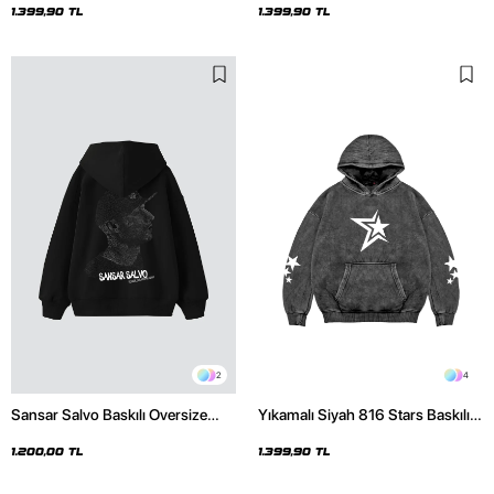
Hoodie
1.399,90 TL
1.399,90 TL
2
4
Sansar Salvo Baskılı Oversize
Yıkamalı Siyah 816 Stars Baskılı
Unisex Siyah Hoodie
Oversize Unisex Hoodie
1.200,00 TL
1.399,90 TL