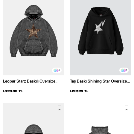
4
7
Leopar Starz Baskılı Oversize
Taş Baskı Shining Star Oversize
Unisex Premium Yıkamalı Siyah
Unisex Premium Siyah Hoodie
Hoodie
1.399,90 TL
1.199,90 TL