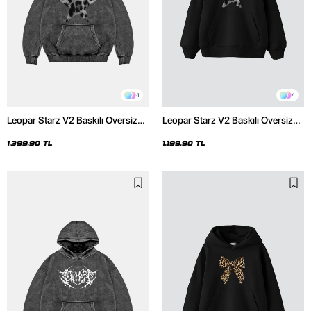
4
4
Leopar Starz V2 Baskılı Oversize
Leopar Starz V2 Baskılı Oversize
Unisex Premium Yıkamalı Siyah
Unisex Premium Siyah Hoodie
Hoodie
1.399,90 TL
1.199,90 TL