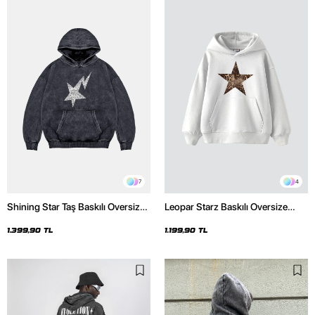
7
4
Shining Star Taş Baskılı Oversize
Leopar Starz Baskılı Oversize
Unisex Premium Yıkamalı Siyah
Unisex Premium Beyaz Hoodie
Hoodie
1.399,90 TL
1.199,90 TL