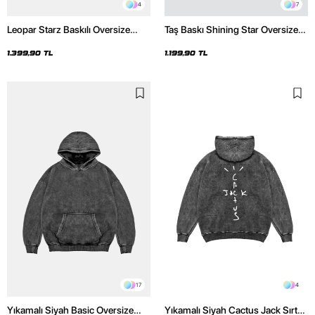
4
7
Leopar Starz Baskılı Oversize
Taş Baskı Shining Star Oversize
Unisex Premium Yıkamalı Siyah
Unisex Premium Siyah Hoodie
Hoodie
1.399,90 TL
1.199,90 TL
17
4
Yıkamalı Siyah Basic Oversize
Yıkamalı Siyah Cactus Jack Sırt