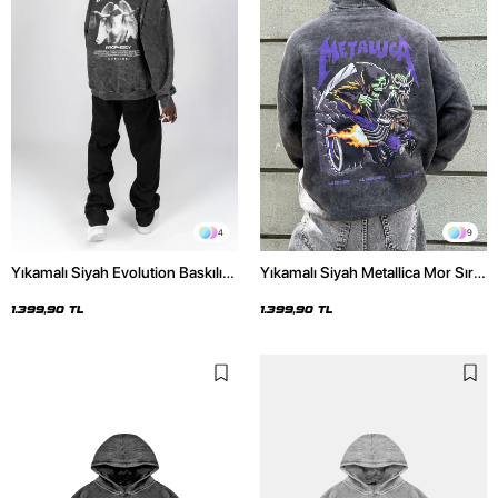
4
9
Yıkamalı Siyah Evolution Baskılı
Yıkamalı Siyah Metallica Mor Sırt
Oversize Unisex Kapüşonlu
Baskılı Oversize Kapüşonlu
Hoodie
Hoodie
1.399,90 TL
1.399,90 TL