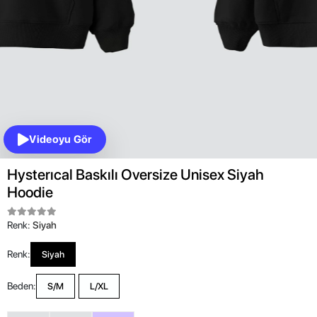
Videoyu Gör
Hysterıcal Baskılı Oversize Unisex Siyah
Hoodie
Renk:
Siyah
Renk:
Siyah
Beden:
S/M
L/XL