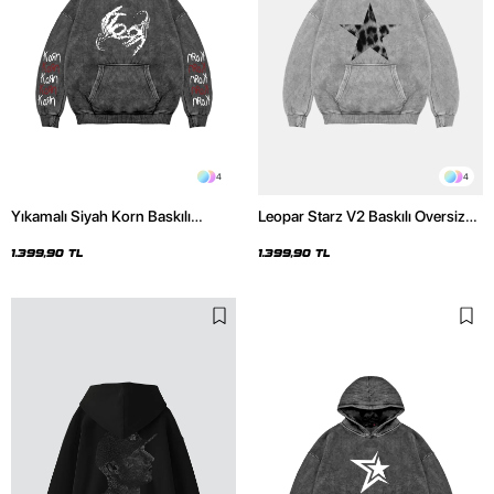
4
4
Yıkamalı Siyah Korn Baskılı
Leopar Starz V2 Baskılı Oversize
Oversize Unisex Hoodie
Unisex Premium Yıkamalı Beyaz
Hoodie
1.399,90 TL
1.399,90 TL