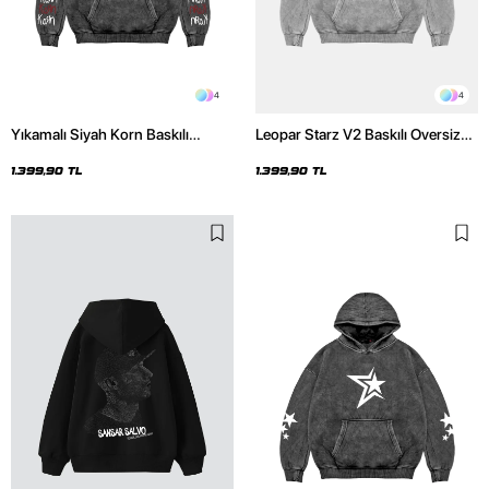
4
4
Yıkamalı Siyah Korn Baskılı
Leopar Starz V2 Baskılı Oversize
Oversize Unisex Hoodie
Unisex Premium Yıkamalı Beyaz
Hoodie
1.399,90 TL
1.399,90 TL