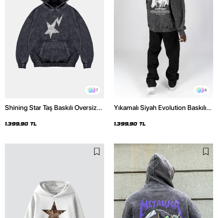
7
4
Shining Star Taş Baskılı Oversize
Yıkamalı Siyah Evolution Baskılı
Unisex Premium Yıkamalı Siyah
Oversize Unisex Kapüşonlu
Hoodie
Hoodie
1.399,90 TL
1.399,90 TL