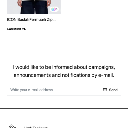
3
ICON Baskılı Fermuarlı Zip
Kapüşonlu Unisex Beyaz
Sweatshirt
1.499,90 TL
I would like to be informed about campaigns,
announcements and notifications by e-mail.
Send