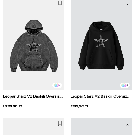
4
4
Leopar Starz V2 Baskılı Oversize
Leopar Starz V2 Baskılı Oversize
Unisex Premium Yıkamalı Siyah
Unisex Premium Siyah Hoodie
Hoodie
1.399,90 TL
1.199,90 TL