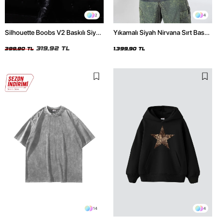
2
4
Silhouette Boobs V2 Baskılı Siyah
Yıkamalı Siyah Nirvana Sırt Baskılı
Crop Top
Unisex Oversize Hoodie
319,92 TL
399,90 TL
1.399,90 TL
14
4