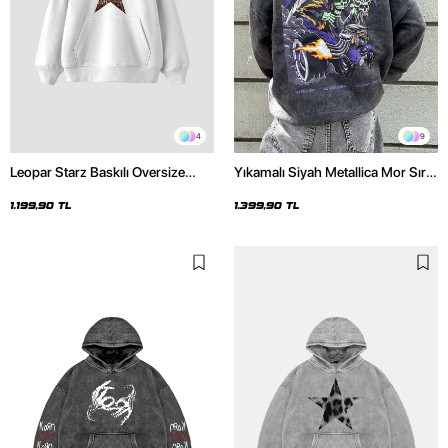
4
9
Leopar Starz Baskılı Oversize
Yıkamalı Siyah Metallica Mor Sırt
Unisex Premium Beyaz Hoodie
Baskılı Oversize Kapüşonlu
Hoodie
1.199,90 TL
1.399,90 TL