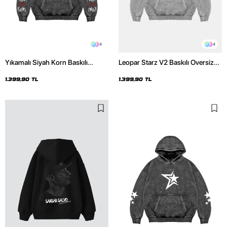
4
4
Yıkamalı Siyah Korn Baskılı
Leopar Starz V2 Baskılı Oversize
Oversize Unisex Hoodie
Unisex Premium Yıkamalı Beyaz
Hoodie
1.399,90 TL
1.399,90 TL