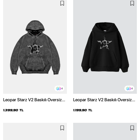
4
4
Leopar Starz V2 Baskılı Oversize
Leopar Starz V2 Baskılı Oversize
Unisex Premium Yıkamalı Siyah
Unisex Premium Siyah Hoodie
Hoodie
1.399,90 TL
1.199,90 TL