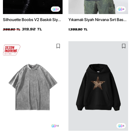
2
4
Silhouette Boobs V2 Baskılı Siyah
Yıkamalı Siyah Nirvana Sırt Baskılı
Crop Top
Unisex Oversize Hoodie
319,92 TL
399,90 TL
1.399,90 TL
14
4