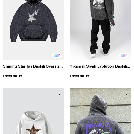
7
4
Shining Star Taş Baskılı Oversize
Yıkamalı Siyah Evolution Baskılı
Unisex Premium Yıkamalı Siyah
Oversize Unisex Kapüşonlu
Hoodie
Hoodie
1.399,90 TL
1.399,90 TL