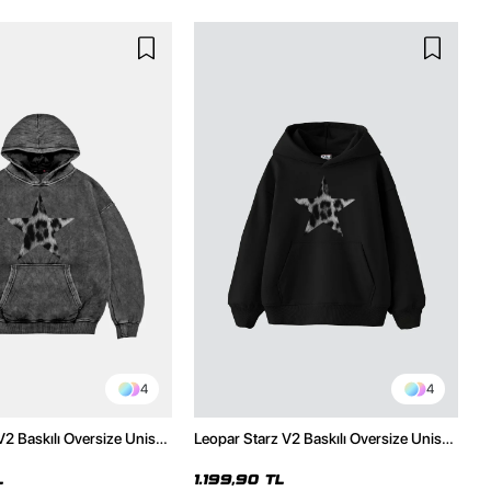
4
4
V2 Baskılı Oversize Unisex
Leopar Starz V2 Baskılı Oversize Unisex
malı Siyah Hoodie
Premium Siyah Hoodie
L
1.199,90 TL