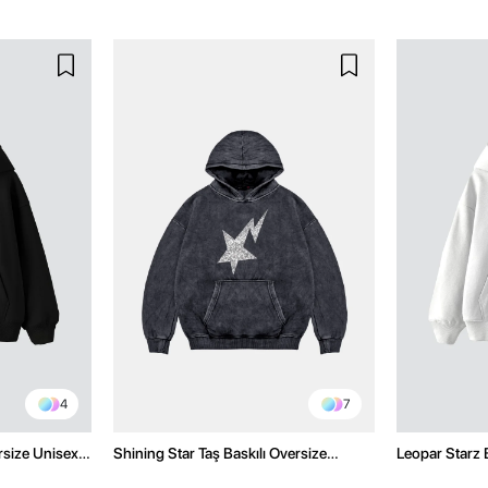
4
7
rsize Unisex
Shining Star Taş Baskılı Oversize
Leopar Starz 
Unisex Premium Yıkamalı Siyah Hoodie
Premium Bey