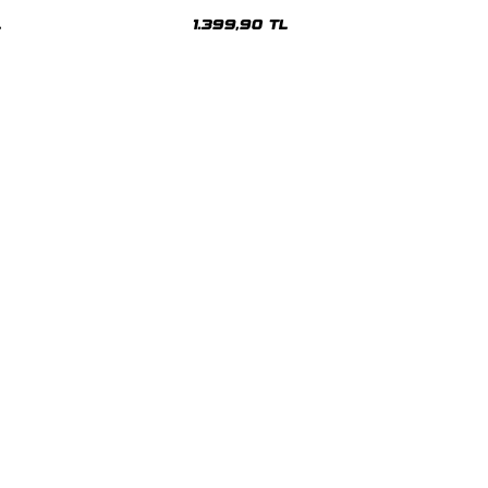
Oversize Unisex Hoodie
L
1.399,90 TL