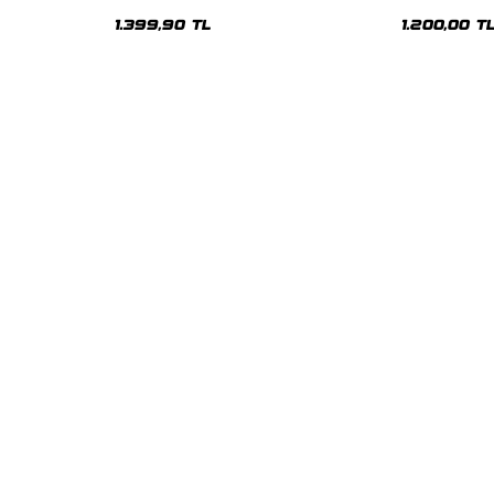
Premium Yıkamalı Beyaz Hoodie
Siyah Hoodie
1.399,90 TL
1.200,00 T