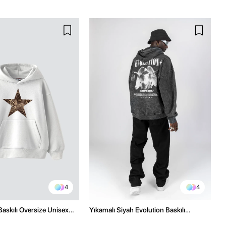
4
4
Baskılı Oversize Unisex
Yıkamalı Siyah Evolution Baskılı
az Hoodie
Oversize Unisex Kapüşonlu Hoodie