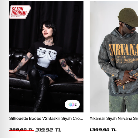
2
Silhouette Boobs V2 Baskılı Siyah Crop
Yıkamalı Siyah Nirvana Sır
Top
Unisex Oversize Hoodie
319,92 TL
399,90 TL
1.399,90 TL