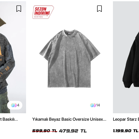
4
14
t Baskılı
Yıkamalı Beyaz Basic Oversize Unisex
Leopar Starz 
Tshirt
Premium Siya
479,92 TL
599,90 TL
1.199,90 TL