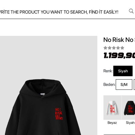
No Risk No 
1.199,9
Renk:
Siyah
Beden:
S/M
Beyaz
Siyah