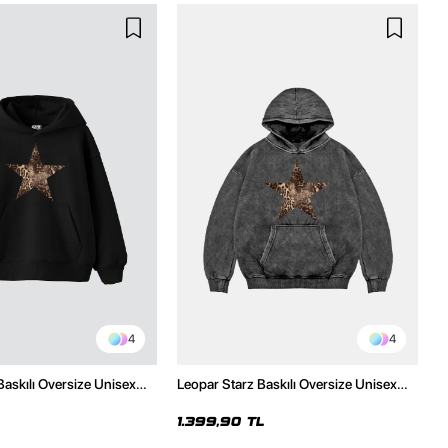
4
4
Baskılı Oversize Unisex
Leopar Starz Baskılı Oversize Unisex
h Hoodie
Premium Yıkamalı Siyah Hoodie
1.399,90 TL