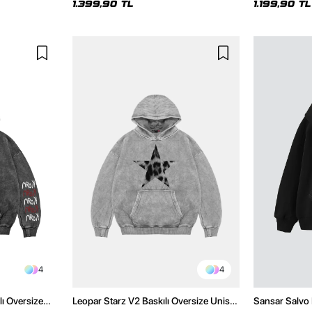
1.399,90 TL
1.199,90 TL
4
4
lı Oversize
Leopar Starz V2 Baskılı Oversize Unisex
Sansar Salvo 