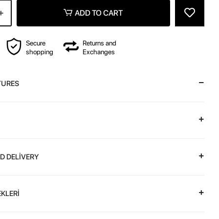
ADD TO CART
Secure
Returns and
shopping
Exchanges
TURES
D DELİVERY
KLERİ