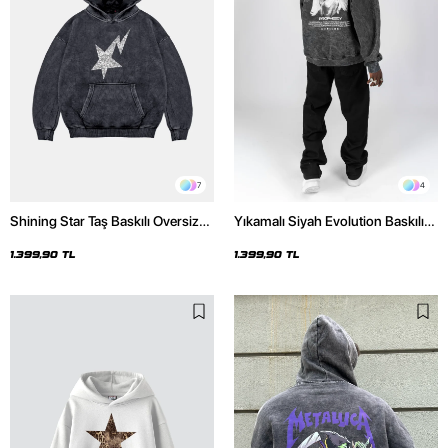
7
4
Shining Star Taş Baskılı Oversize
Yıkamalı Siyah Evolution Baskılı
Unisex Premium Yıkamalı Siyah
Oversize Unisex Kapüşonlu
Hoodie
Hoodie
1.399,90 TL
1.399,90 TL