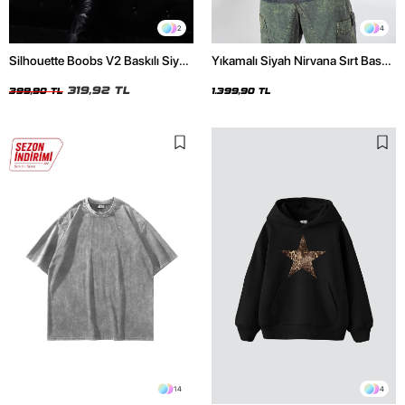
2
4
Silhouette Boobs V2 Baskılı Siyah
Yıkamalı Siyah Nirvana Sırt Baskılı
Crop Top
Unisex Oversize Hoodie
319,92 TL
399,90 TL
1.399,90 TL
14
4