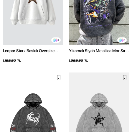
4
9
Leopar Starz Baskılı Oversize
Yıkamalı Siyah Metallica Mor Sırt
Unisex Premium Beyaz Hoodie
Baskılı Oversize Kapüşonlu
Hoodie
1.199,90 TL
1.399,90 TL