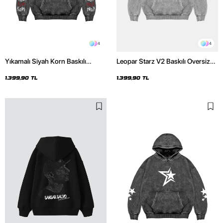
4
4
Yıkamalı Siyah Korn Baskılı
Leopar Starz V2 Baskılı Oversize
Oversize Unisex Hoodie
Unisex Premium Yıkamalı Beyaz
Hoodie
1.399,90 TL
1.399,90 TL