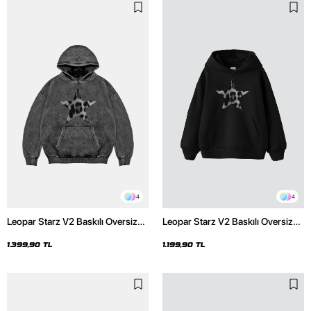
4
4
Leopar Starz V2 Baskılı Oversize
Leopar Starz V2 Baskılı Oversize
Unisex Premium Yıkamalı Siyah
Unisex Premium Siyah Hoodie
Hoodie
1.399,90 TL
1.199,90 TL