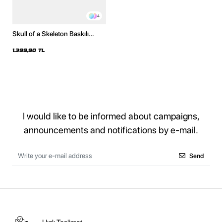
4
Skull of a Skeleton Baskılı
Oversize Unisex Yıkamalı
Beyaz Hoodie
1.399,90 TL
I would like to be informed about campaigns,
announcements and notifications by e-mail.
Send