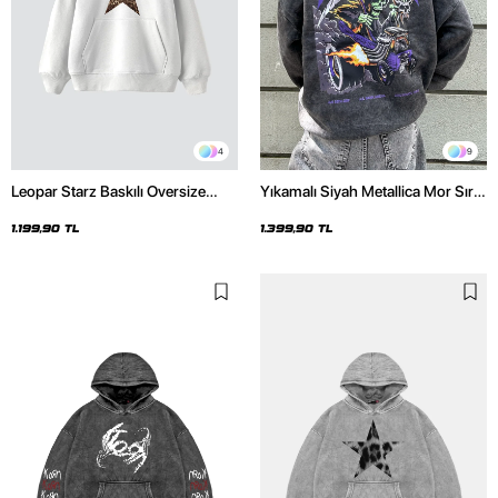
4
9
Leopar Starz Baskılı Oversize
Yıkamalı Siyah Metallica Mor Sırt
Unisex Premium Beyaz Hoodie
Baskılı Oversize Kapüşonlu
Hoodie
1.199,90 TL
1.399,90 TL