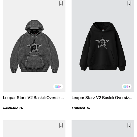
4
4
Leopar Starz V2 Baskılı Oversize
Leopar Starz V2 Baskılı Oversize
Unisex Premium Yıkamalı Siyah
Unisex Premium Siyah Hoodie
Hoodie
1.399,90 TL
1.199,90 TL