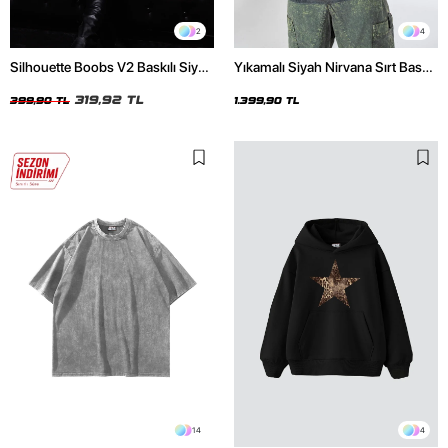
2
4
Silhouette Boobs V2 Baskılı Siyah
Yıkamalı Siyah Nirvana Sırt Baskılı
Crop Top
Unisex Oversize Hoodie
319,92 TL
399,90 TL
1.399,90 TL
14
4