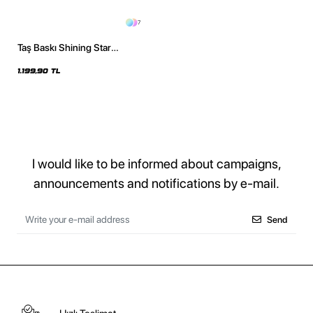
7
Taş Baskı Shining Star
Oversize Unisex Premium Mor
Hoodie
1.199,90 TL
I would like to be informed about campaigns,
announcements and notifications by e-mail.
Send