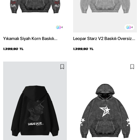
4
4
Yıkamalı Siyah Korn Baskılı
Leopar Starz V2 Baskılı Oversize
Oversize Unisex Hoodie
Unisex Premium Yıkamalı Beyaz
Hoodie
1.399,90 TL
1.399,90 TL