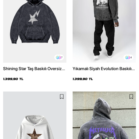
7
4
Shining Star Taş Baskılı Oversize
Yıkamalı Siyah Evolution Baskılı
Unisex Premium Yıkamalı Siyah
Oversize Unisex Kapüşonlu
Hoodie
Hoodie
1.399,90 TL
1.399,90 TL