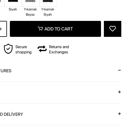
Siyah
Yıkamalı
Yıkamalı
Beyaz
Siyah
ADD TO CART
Secure
Returns and
shopping
Exchanges
TURES
D DELİVERY