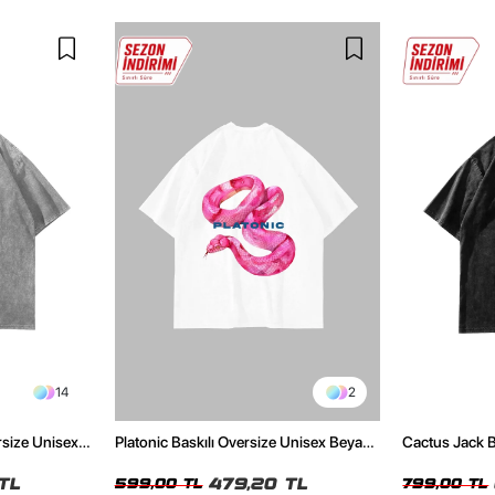
14
2
rsize Unisex
Platonic Baskılı Oversize Unisex Beyaz
Cactus Jack B
Tshirt
Unisex Oversi
TL
479,20 TL
599,00 TL
799,00 TL