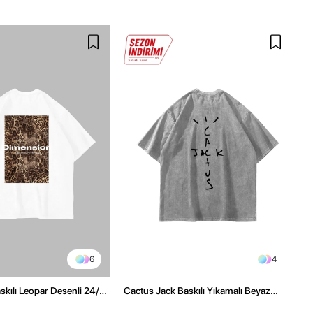
6
4
kılı Leopar Desenli 24/1
Cactus Jack Baskılı Yıkamalı Beyaz
ex Beyaz Tshirt
Unisex Oversize Tshirt