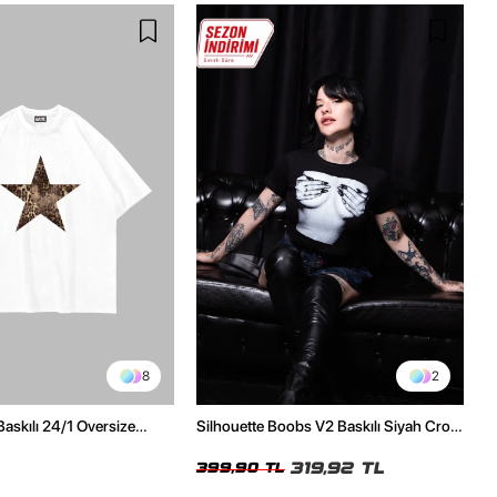
8
2
Baskılı 24/1 Oversize
Silhouette Boobs V2 Baskılı Siyah Crop
Tshirt
Top
319,92 TL
399,90 TL