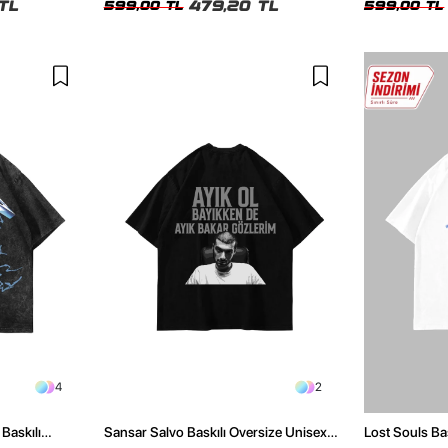
TL
479,20 TL
599,00 TL
599,00 TL
4
2
Baskılı
Sansar Salvo Baskılı Oversize Unisex
Lost Souls Ba