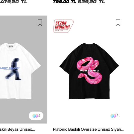
479,20 TL
639,20 TL
799,00 TL
4
2
skılı Beyaz Unisex
Platonic Baskılı Oversize Unisex Siyah