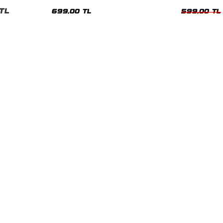
nisex Tshirt
Siyah Tshirt
Oversize Tshir
TL
699,00 TL
599,00 TL