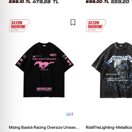
479,28 TL
559,20 
599,10 TL
699,00 TL
2
Mstng Baskılı Racing Oversize Unisex
RideTheLighting-Metallica 