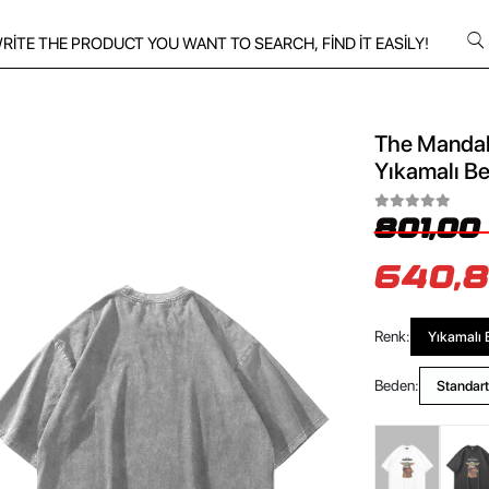
The Mandalo
Yıkamalı Be
801,00
640,8
Renk:
Yıkamalı 
Beden:
Standart