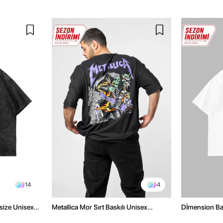
14
4
size Unisex
Metallica Mor Sırt Baskılı Unisex
Dİmension Bas
Oversize Siyah Tshirt
Oversize Unis