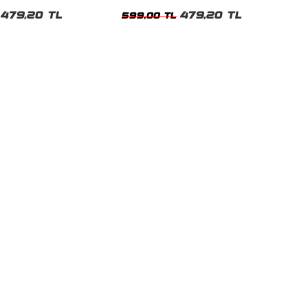
t
Tshirt
479,20 TL
479,20 TL
599,00 TL