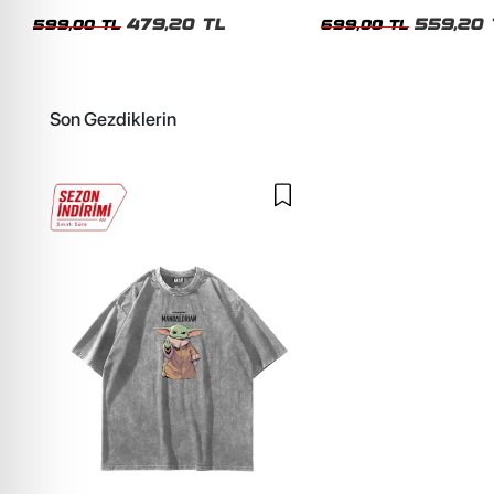
Siyah Tshirt
Oversize Yıkamalı Siyah U
479,20 TL
559,20 
599,00 TL
699,00 TL
Son Gezdiklerin