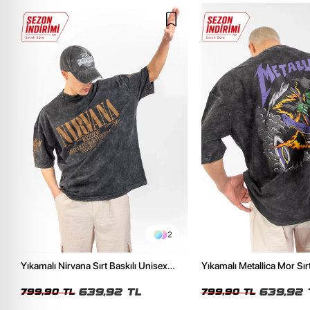
2
Yıkamalı Nirvana Sırt Baskılı Unisex
Yıkamalı Metallica Mor Sırt
Oversize Tshirt
Unisex Oversize Tshirt
639,92 TL
639,92 
799,90 TL
799,90 TL