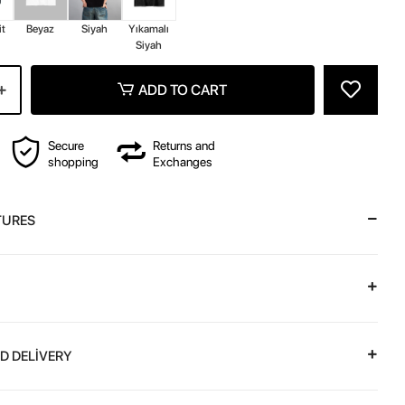
it
Beyaz
Siyah
Yıkamalı
Siyah
ADD TO CART
Secure
Returns and
shopping
Exchanges
TURES
D DELİVERY