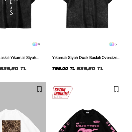
4
5
askılı Yıkamalı Siyah
Yıkamalı Siyah Dusk Baskılı Oversize
ze Tshirt
Unisex Tshirt
639,20 TL
639,20 TL
799,00 TL