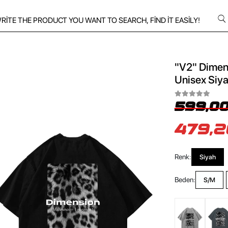
"V2" Dimens
Unisex Siya
599,00
479,2
Renk:
Siyah
Beden:
S/M