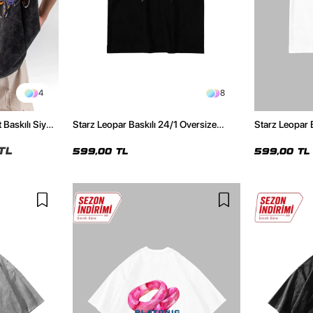
4
8
 Baskılı Siyah
Starz Leopar Baskılı 24/1 Oversize
Starz Leopar 
Unisex Siyah Tshirt
Unisex Beyaz 
TL
599,00 TL
599,00 TL