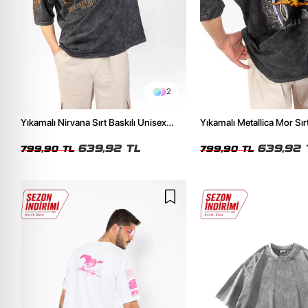
2
Yıkamalı Nirvana Sırt Baskılı Unisex
Yıkamalı Metallica Mor Sırt
Oversize Tshirt
Unisex Oversize Tshirt
639,92 TL
639,92 
799,90 TL
799,90 TL