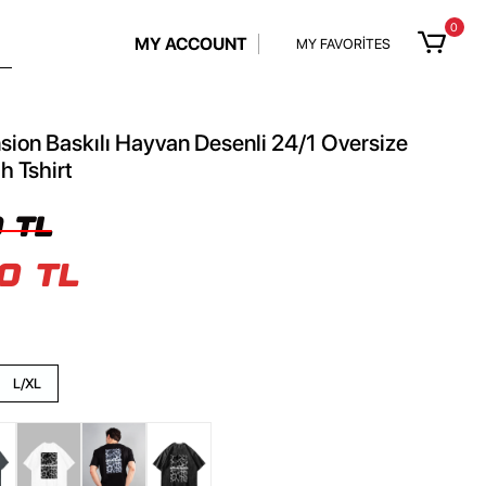
0
MY ACCOUNT
MY FAVORİTES
ion Baskılı Hayvan Desenli 24/1 Oversize
h Tshirt
 TL
0 TL
L/XL