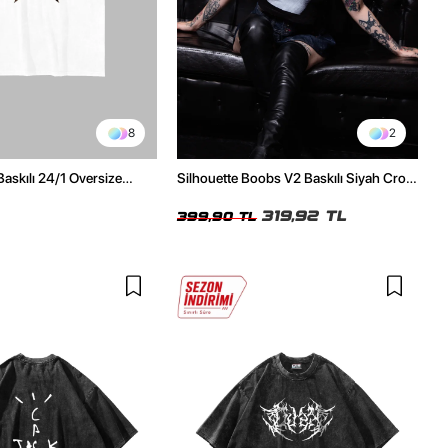
8
2
Baskılı 24/1 Oversize
Silhouette Boobs V2 Baskılı Siyah Crop
Tshirt
Top
319,92 TL
399,90 TL