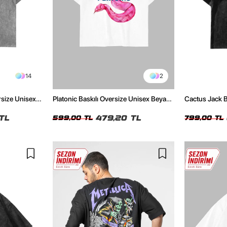
14
2
rsize Unisex
Platonic Baskılı Oversize Unisex Beyaz
Cactus Jack B
Tshirt
Unisex Oversi
TL
479,20 TL
599,00 TL
799,00 TL